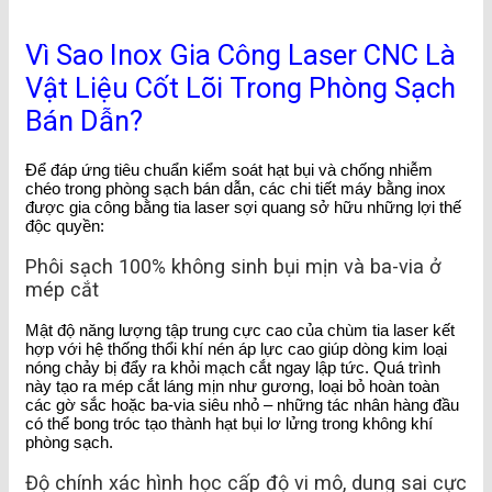
Vì Sao Inox Gia Công Laser CNC Là
Vật Liệu Cốt Lõi Trong Phòng Sạch
Bán Dẫn?
Để đáp ứng tiêu chuẩn kiểm soát hạt bụi và chống nhiễm
chéo trong phòng sạch bán dẫn, các chi tiết máy bằng inox
được gia công bằng tia laser sợi quang sở hữu những lợi thế
độc quyền:
Phôi sạch 100% không sinh bụi mịn và ba-via ở
mép cắt
Mật độ năng lượng tập trung cực cao của chùm tia laser kết
hợp với hệ thống thổi khí nén áp lực cao giúp dòng kim loại
nóng chảy bị đẩy ra khỏi mạch cắt ngay lập tức. Quá trình
này tạo ra mép cắt láng mịn như gương, loại bỏ hoàn toàn
các gờ sắc hoặc ba-via siêu nhỏ – những tác nhân hàng đầu
có thể bong tróc tạo thành hạt bụi lơ lửng trong không khí
phòng sạch.
Độ chính xác hình học cấp độ vi mô, dung sai cực