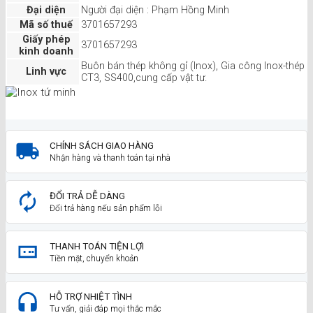
Đại diện
Người đại diện : Phạm Hồng Minh
Mã số thuế
3701657293
Giấy phép
3701657293
kinh doanh
Buôn bán thép không gỉ (Inox), Gia công Inox-thép
Linh vực
CT3, SS400,cung cấp vật tư.
CHÍNH SÁCH GIAO HÀNG
Nhận hàng và thanh toán tại nhà
ĐỔI TRẢ DỄ DÀNG
Đổi trả hàng nếu sản phẩm lỗi
THANH TOÁN TIỆN LỢI
Tiền mặt, chuyển khoản
HỖ TRỢ NHIỆT TÌNH
Tư vấn, giải đáp mọi thắc mắc