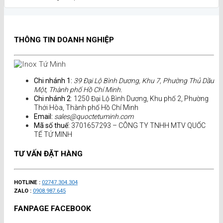
THÔNG TIN DOANH NGHIỆP
Chi nhánh 1:
39 Đại Lộ Bình Dương, Khu 7, Phường Thủ Dầu
Một, Thành phố Hồ Chí Minh.
Chi nhánh 2
: 1250 Đại Lộ Bình Dương, Khu phố 2, Phường
Thới Hòa, Thành phố Hồ Chí Minh
Email:
sales@quoctetuminh.com
Mã số thuế:
3701657293 – CÔNG TY TNHH MTV QUỐC
TẾ TỨ MINH
TƯ VẤN ĐẶT HÀNG
HOTLINE :
02747.304.304
ZALO :
0908.987.645
FANPAGE FACEBOOK