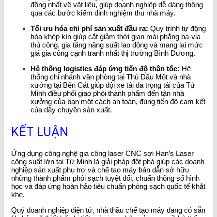
đồng nhất về vật liệu, giúp doanh nghiệp dễ dàng thông
qua các bước kiểm định nghiệm thu nhà máy.
Tối ưu hóa chi phí sản xuất đầu ra:
Quy trình tự động
hóa khép kín giúp cắt giảm thời gian mài phẳng ba-via
thủ công, gia tăng năng suất lao động và mang lại mức
giá gia công cạnh tranh nhất thị trường Bình Dương.
Hệ thống logistics đáp ứng tiến độ thần tốc:
Hệ
thống chi nhánh văn phòng tại Thủ Dầu Một và nhà
xưởng tại Bến Cát giúp đội xe tải đa trọng tải của Tứ
Minh điều phối giao phôi thành phẩm đến tận nhà
xưởng của bạn một cách an toàn, đúng tiến độ cam kết
của dây chuyền sản xuất.
KẾT LUẬN
Ứng dụng công nghệ gia công laser CNC sợi Han’s Laser
công suất lớn tại Tứ Minh là giải pháp đột phá giúp các doanh
nghiệp sản xuất phụ trợ và chế tạo máy bán dẫn sở hữu
những thành phẩm phôi sạch tuyệt đối, chuẩn thông số hình
học và đáp ứng hoàn hảo tiêu chuẩn phòng sạch quốc tế khắt
khe.
Quý doanh nghiệp điện tử, nhà thầu chế tạo máy đang có sẵn