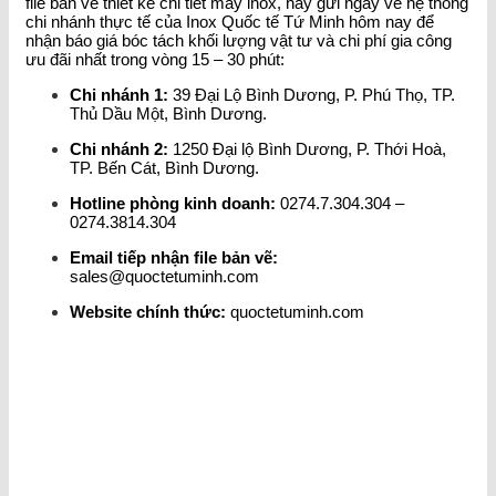
file bản vẽ thiết kế chi tiết máy inox, hãy gửi ngay về hệ thống
chi nhánh thực tế của Inox Quốc tế Tứ Minh hôm nay để
nhận báo giá bóc tách khối lượng vật tư và chi phí gia công
ưu đãi nhất trong vòng 15 – 30 phút:
Chi nhánh 1:
39 Đại Lộ Bình Dương, P. Phú Thọ, TP.
Thủ Dầu Một, Bình Dương.
Chi nhánh 2:
1250 Đại lộ Bình Dương, P. Thới Hoà,
TP. Bến Cát, Bình Dương.
Hotline phòng kinh doanh:
0274.7.304.304 –
0274.3814.304
Email tiếp nhận file bản vẽ:
sales@quoctetuminh.com
Website chính thức:
quoctetuminh.com