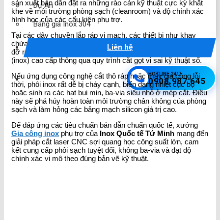
sản xuất bán dẫn đặt ra những rào cản kỹ thuật cực kỳ khắt
Dự Án
khe về môi trường phòng sạch (cleanroom) và độ chính xác
hình học của các cấu kiện phụ trợ.
Bảng giá Inox 304
Tại các dây chuyền lắp ráp vi mạch, các thiết bị như khay
chứa chip, đồ gá (fixture), vỏ hộp kỹ thuật hay hệ thống giá
Liên hệ
đỡ robot bắt buộc phải được chế tạo từ vật liệu thép không gỉ
(inox) cao cấp thông qua quy trình cắt gọt vi sai kỹ thuật số.
HOTLINE 24/7
Nếu ứng dụng công nghệ cắt thô ráp hoặc máy gia công lỗi
0908.987.645
thời, phôi inox rất dễ bị cháy cạnh, biến dạng nhiệt cục bộ
hoặc sinh ra các hạt bụi mịn, ba-via siêu nhỏ ở mép cắt. Điều
này sẽ phá hủy hoàn toàn môi trường chân không của phòng
sạch và làm hỏng các bảng mạch silicon giá trị cao.
Để đáp ứng các tiêu chuẩn bán dẫn chuẩn quốc tế, xưởng
Gia công inox
phụ trợ của
Inox Quốc tế Tứ Minh
mang đến
giải pháp cắt laser CNC sợi quang học công suất lớn, cam
kết cung cấp phôi sạch tuyệt đối, không ba-via và đạt độ
chính xác vi mô theo đúng bản vẽ kỹ thuật.