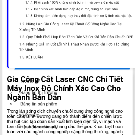
Gia công Inox Thuận An
Phôi sạch 100% không sinh bụi mịn và ba-via ở mép cắt
Độ chính xác hình học cấp độ vi mô, dung sai cực nhỏ
Gia công Inox Tân Uyên
Không làm biến dạng hay thay đổi đặc tính cơ lý tính của vật liệu
Năng Lực Gia Công Laser Kỹ Thuật Số Công Nghệ Cao Tại
Gia công Inox Dĩ An
Xưởng Tứ Minh
Gia công Inox Bình Dương
Quy Trình Phối Hợp Bóc Tách Bản Vẽ Cơ Khí Bán Dẫn Chuẩn B2B
Những Giá Trị Cốt Lõi Nhà Thầu Nhận Được Khi Hợp Tác Cùng
Dịch vụ
Tứ Minh
KẾT LUẬN
Tin Tức
Gia Công Cắt Laser CNC Chi Tiết
Inox là gì?
Máy Inox Độ Chính Xác Cao Cho
Bảng tin thị trường
Ngành Bán Dẫn
Bảng tin sản phẩm
Trong làn sóng dịch chuyển chuỗi cung ứng công nghệ cao
Kiến thức
toàn cầu, Bình Dương đang trở thành điểm đến chiến lược
thu hút các tập đoàn sản xuất linh kiện điện tử, vi mạch và
bán dẫn (semiconductor) hàng đầu thế giới. Khác biệt hoàn
Hoạt động công ty
toàn với các ngành công nghiệp nặng thông thường, ngành