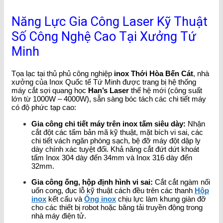
Năng Lực Gia Công Laser Kỹ Thuật
Số Công Nghệ Cao Tại Xưởng Tứ
Minh
Tọa lạc tại thủ phủ công nghiệp
inox Thới Hòa Bến Cát
, nhà
xưởng của Inox Quốc tế Tứ Minh được trang bị hệ thống
máy cắt sợi quang học
Han’s Laser
thế hệ mới (công suất
lớn từ 1000W – 4000W), sẵn sàng bóc tách các chi tiết máy
có độ phức tạp cao:
Gia công chi tiết máy trên inox tấm siêu dày:
Nhận
cắt đột các tấm bản mã kỹ thuật, mặt bích vi sai, các
chi tiết vách ngăn phòng sạch, bệ đỡ máy đột dập ly
dày chính xác tuyệt đối. Khả năng cắt đứt dứt khoát
tấm Inox 304 dày đến 34mm và Inox 316 dày đến
32mm.
Gia công ống, hộp định hình vi sai:
Cắt cắt ngàm nối
uốn cong, đục lỗ kỹ thuật cách đều trên các thanh
Hộp
inox
kết cấu và
Ống inox
chịu lực làm khung giàn đỡ
cho các thiết bị robot hoặc băng tải truyền động trong
nhà máy điện tử.