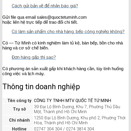
Cách gửi bản vẽ để nhận báo giá?
Gửi file qua email sales@quoctetuminh.com
hoặc liên hệ trực tiếp để trao đổi chi tiết.
Có làm sản phẩm cho nhà hàng, bếp công nghiệp không?
Có — Tứ Minh có kinh nghiệm làm tủ kệ, bàn bếp, bồn cho nhà
hàng và cơ sở chế biến.
Đơn hàng gấp thì sao?
Có phương án sản xuất gấp khi khách hàng cần, tùy tình huống
công việc và lịch máy.
Thông tin doanh nghiệp
Tên công ty
CÔNG TY TNHH MTV QUỐC TẾ TỨ MINH
39 Đại Lộ Bình Dương, Khu 7, Phường Thủ Dầu
Trụ sở
Một, Thành phố Hồ Chí Minh
1250 Đại Lộ Bình Dương, Khu phố 2, Phường Thới
Chi nhánh
Hòa, Thành phố Hồ Chí Minh
Hotline
02747 304 304 / 0274 3814 304