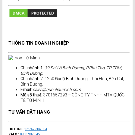
THÔNG TIN DOANH NGHIỆP
Chi nhánh 1:
39 Đại Lộ Bình Dương, P.Phú Thọ, TP TDM,
Bình Dương.
Chi nhánh 2
: 1250 Đại lộ Bình Dương, Thới Hoà, Bến Cát,
Bình Dương.
Email:
sales@quoctetuminh.com
Mã số thuế:
3701657293 – CÔNG TY TNHH MTV QUỐC
TẾ TỨ MINH
TƯ VẤN ĐẶT HÀNG
HOTLINE :
02747.304.304
ZALO :
0908.987.645