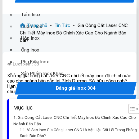
Tấm Inox
Trang chủ
-
Tin Tức
-
Gia Công Cắt Laser CNC
Cuộn Inox
Chi Tiết Máy Inox Độ Chính Xác Cao Cho Ngành Bán
Hộp Inox
Dẫn
Ống Inox
Phụ Kiện Inox
👁️ Lượt xem: 38
Sản Phẩm Inox Khác
Xưởng gia công cắt laser CNC chi tiết máy inox độ chính xác
cao cho ngành bán dẫn tại Bình Dương. Sở hữu công nghệ
Han’s Laser hiện đại, phôi sạch 100% không ba-via, đạt
Bảng giá Inox 304
chuẩn phòng sạch khắt khe.
Gia công Inox
Mục lục
Gia Công Cắt Laser CNC Chi Tiết Máy Inox Độ Chính Xác Cao Cho
Gia công Inox Thủ Dầu Một
Ngành Bán Dẫn
Gia công Inox Bến Cát
Vì Sao Inox Gia Công Laser CNC Là Vật Liệu Cốt Lõi Trong Phòng
Sạch Bán Dẫn?