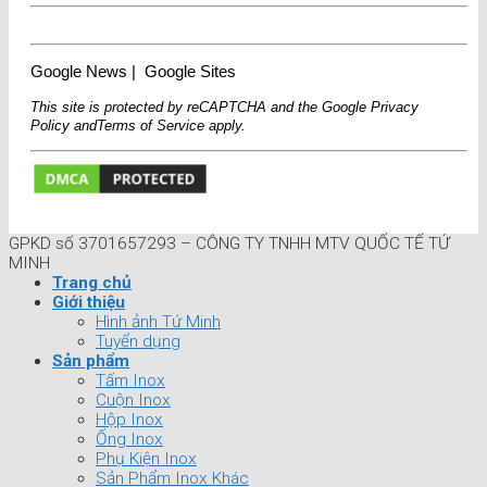
Google News
|
Google Sites
This site is protected by reCAPTCHA and the Google
Privacy
Policy
and
Terms of Service
apply.
GPKD số 3701657293 – CÔNG TY TNHH MTV QUỐC TẾ TỨ
MINH
Trang chủ
Giới thiệu
Hình ảnh Tứ Minh
Tuyển dụng
Sản phẩm
Tấm Inox
Cuộn Inox
Hộp Inox
Ống Inox
Phụ Kiện Inox
Sản Phẩm Inox Khác