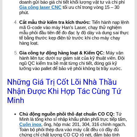
doanh gửi báo giá chi tiết khối lượng vật tư và chi phí
Gia công laser CNC
tối ưu chỉ trong vòng 15 – 30
phút.
Cắt mẫu thử kiểm tra kích thước:
Tiến hành nạp lệnh
mã G-code vào máy Han’s Laser, chạy thử nghiệm
mẫu phôi đầu tiên để đo đạc ly độ dày và dung sai thực
tế bằng thước kẹp điện tử trước khi cho máy chạy
hàng loạt.
Gia công tự động hàng loạt & Kiểm QC:
Máy vận
hành liên tục dưới sự giám sát của kỹ thuật viên. Đội
ngũ QC kiểm tra bề mặt từng chi tiết, đóng gói kỹ
lưỡng vào pallet để bảo vệ phôi không bị trầy xước.
Những Giá Trị Cốt Lõi Nhà Thầu
Nhận Được Khi Hợp Tác Cùng Tứ
Minh
Chủ động nguồn phôi thô đạt chuẩn CO CQ:
Tứ
Minh là tổng kho sỉ nhập khẩu phân phối trực tiếp tấm,
Cuộn inox
, ống, hộp mác 201, 304, 316 chính ngạch.
Toàn bộ phôi thép đưa vào máy cắt đều có đầy đủ
chứng chỉ chất lượng CO CQ rõ nét, đảm bảo tính