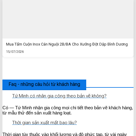
Mua Tấm Cuộn Inox Cán Nguội 2B/BA Cho Xưởng Đột Dập Bình Dương
15/07/2026
Faq - những câu hỏi từ khách hàng
Tứ Minh có nhận gia công theo bản vẽ không?
Có — Tứ Minh nhận gia công mọi chi tiết theo bản vẽ khách hàng,
từ mẫu thử đến sản xuất hàng loạt.
Thời gian sản xuất mất bao lâu?
Thời gian tùy thuộc vào khối lượng và độ phức tạp, từ vài ngày