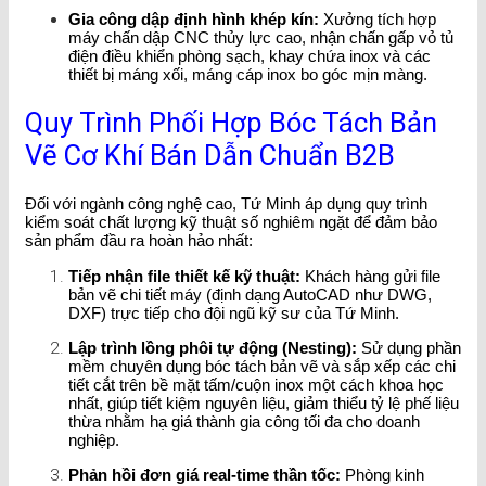
Gia công dập định hình khép kín:
Xưởng tích hợp
máy chấn dập CNC thủy lực cao, nhận chấn gấp vỏ tủ
điện điều khiển phòng sạch, khay chứa inox và các
thiết bị máng xối, máng cáp inox bo góc mịn màng.
Quy Trình Phối Hợp Bóc Tách Bản
Vẽ Cơ Khí Bán Dẫn Chuẩn B2B
Đối với ngành công nghệ cao, Tứ Minh áp dụng quy trình
kiểm soát chất lượng kỹ thuật số nghiêm ngặt để đảm bảo
sản phẩm đầu ra hoàn hảo nhất:
Tiếp nhận file thiết kế kỹ thuật:
Khách hàng gửi file
bản vẽ chi tiết máy (định dạng AutoCAD như DWG,
DXF) trực tiếp cho đội ngũ kỹ sư của Tứ Minh.
Lập trình lồng phôi tự động (Nesting):
Sử dụng phần
mềm chuyên dụng bóc tách bản vẽ và sắp xếp các chi
tiết cắt trên bề mặt tấm/cuộn inox một cách khoa học
nhất, giúp tiết kiệm nguyên liệu, giảm thiểu tỷ lệ phế liệu
thừa nhằm hạ giá thành gia công tối đa cho doanh
nghiệp.
Phản hồi đơn giá real-time thần tốc:
Phòng kinh