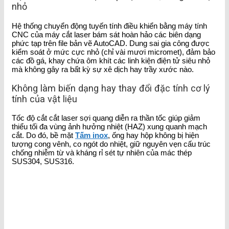
nhỏ
Hệ thống chuyển động tuyến tính điều khiển bằng máy tính
CNC của máy cắt laser bám sát hoàn hảo các biên dạng
phức tạp trên file bản vẽ AutoCAD. Dung sai gia công được
kiểm soát ở mức cực nhỏ (chỉ vài mươi micromet), đảm bảo
các đồ gá, khay chứa ôm khít các linh kiện điện tử siêu nhỏ
mà không gây ra bất kỳ sự xê dịch hay trầy xước nào.
Không làm biến dạng hay thay đổi đặc tính cơ lý
tính của vật liệu
Tốc độ cắt cắt laser sợi quang diễn ra thần tốc giúp giảm
thiểu tối đa vùng ảnh hưởng nhiệt (HAZ) xung quanh mạch
cắt. Do đó, bề mặt
Tấm inox
, ống hay hộp không bị hiện
tượng cong vênh, co ngót do nhiệt, giữ nguyên vẹn cấu trúc
chống nhiễm từ và kháng rỉ sét tự nhiên của mác thép
SUS304, SUS316.