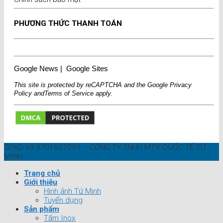
PHƯƠNG THỨC THANH TOÁN
Google News
|
Google Sites
This site is protected by reCAPTCHA and the Google
Privacy
Policy
and
Terms of Service
apply.
GPKD số 3701657293 – CÔNG TY TNHH MTV QUỐC TẾ TỨ
MINH
Trang chủ
Giới thiệu
Hình ảnh Tứ Minh
Tuyển dụng
Sản phẩm
Tấm Inox