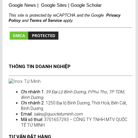
Google News
|
Google Sites
|
Google Scholar
This site is protected by reCAPTCHA and the Google
Privacy
Policy
and
Terms of Service
apply.
THÔNG TIN DOANH NGHIỆP
Chi nhánh 1:
39 Đại Lộ Bình Dương, P.Phú Thọ, TP TDM,
Bình Dương.
Chi nhánh 2
: 1250 Đại lộ Bình Dương, Thới Hoà, Bến Cát,
Bình Dương.
Email:
sales@quoctetuminh.com
Mã số thuế:
3701657293 – CÔNG TY TNHH MTV QUỐC
TẾ TỨ MINH
TƯ VẤN ĐẶT HÀNG