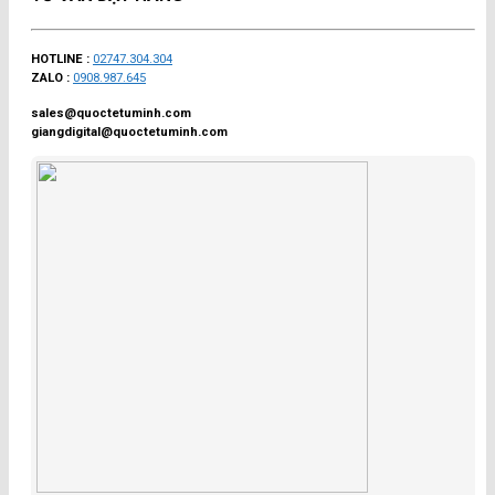
HOTLINE :
02747.304.304
ZALO :
0908.987.645
sales@quoctetuminh.com
giangdigital@quoctetuminh.com