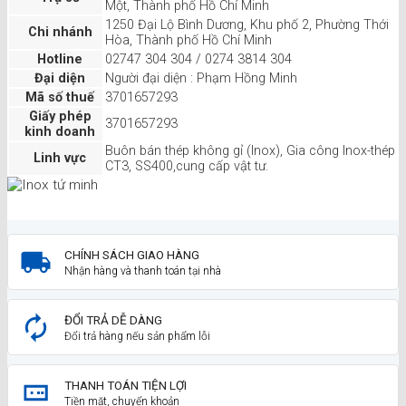
Một, Thành phố Hồ Chí Minh
1250 Đại Lộ Bình Dương, Khu phố 2, Phường Thới
Chi nhánh
Hòa, Thành phố Hồ Chí Minh
Hotline
02747 304 304 / 0274 3814 304
Đại diện
Người đại diện : Phạm Hồng Minh
Mã số thuế
3701657293
Giấy phép
3701657293
kinh doanh
Buôn bán thép không gỉ (Inox), Gia công Inox-thép
Linh vực
CT3, SS400,cung cấp vật tư.
CHÍNH SÁCH GIAO HÀNG
Nhận hàng và thanh toán tại nhà
ĐỔI TRẢ DỄ DÀNG
Đổi trả hàng nếu sản phẩm lỗi
THANH TOÁN TIỆN LỢI
Tiền mặt, chuyển khoản