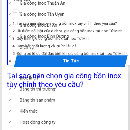
Gia công Inox Thuận An
Gia công Inox Tân Uyên
Tại sao nên chọn gia công bồn inox tùy chỉnh theo yêu cầu?
Gia công Inox Dĩ An
Ưu điểm nổi bật của dịch vụ gia công bồn inox tại Inox Tứ Minh
Gia công Inox Bình Dương
Quy trình gia công bồn inox tại Inox Tứ Minh
Cam kết chất lượng và lợi ích lâu dài
Dịch vụ
Đừng bỏ lỡ ưu đãi đặc biệt khi gia công bồn inox tại Inox Tứ Minh!
Tin Tức
Tại sao nên chọn gia công bồn inox
Inox là gì?
tùy chỉnh theo yêu cầu?
Bảng tin thị trường
Bảng tin sản phẩm
Kiến thức
Hoạt động công ty