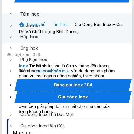
Tấm Inox
Trang chủ
-
Tin Tức
-
Gia Công Bồn Inox – Giá
Cuộn Inox
Rẻ Và Chất Lượng Bình Dương
Hộp Inox
Ống Inox
👁️ Lượt xem: 358
Phụ Kiện Inox
Inox
Tứ Minh
tự hào là đơn vị hàng đầu trong
Sản Phẩm Inox Khác
lĩnh vực
gia công bồn inox
với đa dạng sản phẩm
phục vụ các ngành công nghiệp, thực phẩm,
dược phẩm và gia dụng. Bồn inox từ lâu đã là lựa
Bảng giá Inox 304
chọn hàng đầu nhờ độ bền cao, chống ăn mòn
và giữ được vẻ ngoài sáng bóng theo thời gian.
Với dịch vụ gia công bồn inox tại Inox Tứ Minh,
Gia công Inox
chúng tôi không chỉ tạo ra sản phẩm, mà còn
đem đến giải pháp tối ưu nhất cho nhu cầu của
từng khách hàng.
Gia công Inox Thủ Dầu Một
Gia công Inox Bến Cát
Mục lục