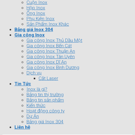
Cuộn Inox
Hộp Inox
Ống Inox
Phụ Kiện Inox
Sản Phẩm Inox Khác
Bảng giá Inox 304
Gia công Inox
Gia công Inox Thủ Dầu Một
Gia công Inox Bến Cát
Gia công Inox Thuận An
Gia công Inox Tân Uyên
Gia công Inox Dĩ An
Gia công Inox Bình Dương
Dịch vụ
Cắt Laser
Tin Tức
Inox là gì?
Bảng tin thị trường
Bảng tin sản phẩm
Kiến thức
Hoạt động công ty
Dự Án
Bảng giá Inox 304
Liên hệ