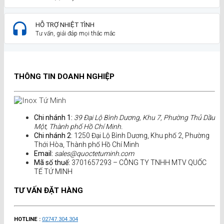
HỖ TRỢ NHIỆT TÌNH
Tư vấn, giải đáp mọi thắc mắc
THÔNG TIN DOANH NGHIỆP
Chi nhánh 1:
39 Đại Lộ Bình Dương, Khu 7, Phường Thủ Dầu
Một, Thành phố Hồ Chí Minh.
Chi nhánh 2
: 1250 Đại Lộ Bình Dương, Khu phố 2, Phường
Thới Hòa, Thành phố Hồ Chí Minh
Email:
sales@quoctetuminh.com
Mã số thuế:
3701657293 – CÔNG TY TNHH MTV QUỐC
TẾ TỨ MINH
TƯ VẤN ĐẶT HÀNG
HOTLINE :
02747.304.304