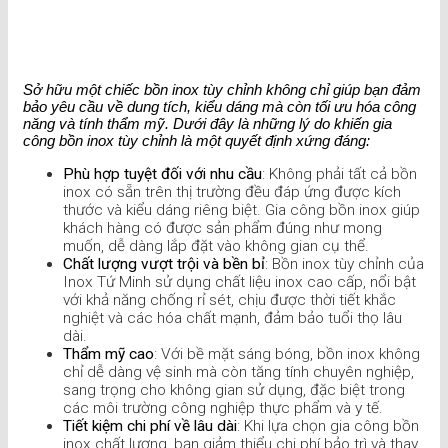
Sở hữu một chiếc bồn inox tùy chỉnh không chỉ giúp bạn đảm
bảo yêu cầu về dung tích, kiểu dáng mà còn tối ưu hóa công
năng và tính thẩm mỹ. Dưới đây là những lý do khiến gia
công bồn inox tùy chỉnh là một quyết định xứng đáng:
Phù hợp tuyệt đối với nhu cầu
: Không phải tất cả bồn
inox có sẵn trên thị trường đều đáp ứng được kích
thước và kiểu dáng riêng biệt. Gia công bồn inox giúp
khách hàng có được sản phẩm đúng như mong
muốn, dễ dàng lắp đặt vào không gian cụ thể.
Chất lượng vượt trội và bền bỉ
: Bồn inox tùy chỉnh của
Inox Tứ Minh sử dụng chất liệu inox cao cấp, nổi bật
với khả năng chống rỉ sét, chịu được thời tiết khắc
nghiệt và các hóa chất mạnh, đảm bảo tuổi thọ lâu
dài.
Thẩm mỹ cao
: Với bề mặt sáng bóng, bồn inox không
chỉ dễ dàng vệ sinh mà còn tăng tính chuyên nghiệp,
sang trọng cho không gian sử dụng, đặc biệt trong
các môi trường công nghiệp thực phẩm và y tế.
Tiết kiệm chi phí về lâu dài
: Khi lựa chọn gia công bồn
inox chất lượng, bạn giảm thiểu chi phí bảo trì và thay