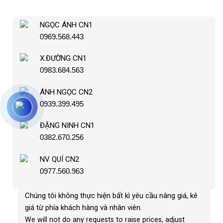
NGỌC ÁNH CN1
0969.568.443
X.ĐƯỜNG CN1
0983.684.563
ÁNH NGỌC CN2
0939.399.495
ĐẶNG NINH CN1
0382.670.256
NV QUÍ CN2
0977.560.963
Chúng tôi không thực hiện bất kì yêu cầu nâng giá, kê
giá từ phía khách hàng và nhân viên
.
We will not do any requests to raise prices, adjust