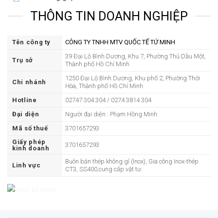
THÔNG TIN DOANH NGHIỆP
Tên công ty
CÔNG TY TNHH MTV QUỐC TẾ TỨ MINH
39 Đại Lộ Bình Dương, Khu 7, Phường Thủ Dầu Một,
Trụ sở
Thành phố Hồ Chí Minh
1250 Đại Lộ Bình Dương, Khu phố 2, Phường Thới
Chi nhánh
Hòa, Thành phố Hồ Chí Minh
Hotline
02747 304 304 / 0274 3814 304
Đại diện
Người đại diện : Phạm Hồng Minh
Mã số thuế
3701657293
Giấy phép
3701657293
kinh doanh
Buôn bán thép không gỉ (Inox), Gia công Inox-thép
Linh vực
CT3, SS400,cung cấp vật tư.