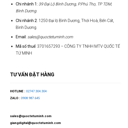
Chi nhánh 1:
39 Đại Lộ Bình Dương, P.Phú Thọ, TP TDM,
Bình Dương.
Chi nhánh 2
: 1250 Đại lộ Bình Dương, Thới Hoà, Bến Cát,
Bình Dương.
Email:
sales@quoctetuminh.com
Mã số thuế:
3701657293 – CÔNG TY TNHH MTV QUỐC TẾ
TỨ MINH
TƯ VẤN ĐẶT HÀNG
HOTLINE :
02747.304.304
ZALO :
0908.987.645
sales@quoctetuminh.com
giangdigital@quoctetuminh.com