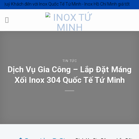
Skip
ách đến với
Inox Quốc Tế Tứ Minh - Inox Hồ Chí Minh giá tốt
to
content
TIN TỨC
Dịch Vụ Gia Công – Lắp Đặt Máng
Xối Inox 304 Quốc Tế Tứ Minh