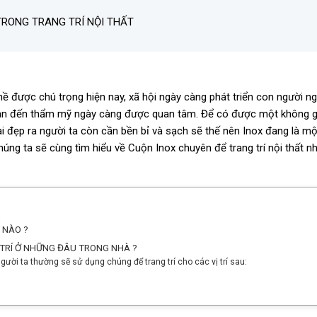
TRONG TRANG TRÍ NỘI THẤT
ghề được chú trọng hiện nay, xã hội ngày càng phát triển con người
uan đến thẩm mỹ ngày càng được quan tâm. Để có được một không gi
ài đẹp ra người ta còn cần bền bỉ và sạch sẽ thế nên Inox đang là một 
ng ta sẽ cùng tìm hiểu về Cuộn Inox chuyên để trang trí nội thất n
 NÀO ?
TRÍ Ở NHỮNG ĐÂU TRONG NHÀ ?
người ta thường sẽ sử dụng chúng để trang trí cho các vị trí sau: