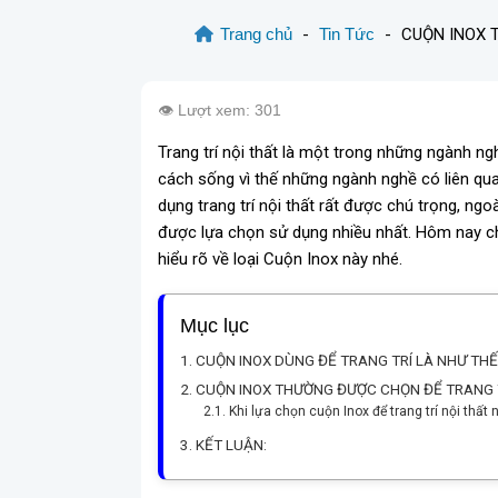
Trang chủ
-
Tin Tức
-
CUỘN INOX 
👁️ Lượt xem: 301
Trang trí nội thất là một trong những ngành n
cách sống vì thế những ngành nghề có liên q
dụng trang trí nội thất rất được chú trọng, ngo
được lựa chọn sử dụng nhiều nhất. Hôm nay chú
hiểu rõ về loại Cuộn Inox này nhé.
Mục lục
CUỘN INOX DÙNG ĐỂ TRANG TRÍ LÀ NHƯ THẾ
CUỘN INOX THƯỜNG ĐƯỢC CHỌN ĐỂ TRANG 
Khi lựa chọn cuộn Inox để trang trí nội thất 
KẾT LUẬN: