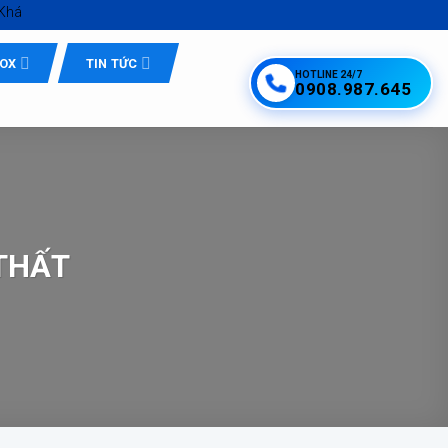
với
Inox Quốc Tế Tứ Minh - Inox Hồ Chí Minh giá tốt
NOX
TIN TỨC
HOTLINE 24/7
0908.987.645
 THẤT