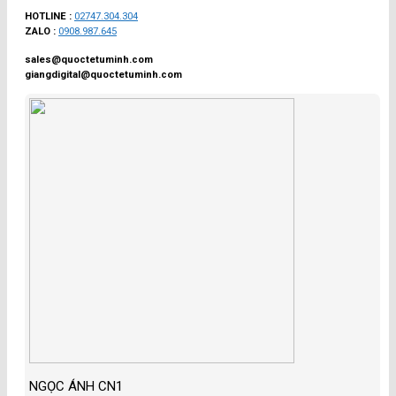
HOTLINE :
02747.304.304
ZALO :
0908.987.645
sales@quoctetuminh.com
giangdigital@quoctetuminh.com
NGỌC ÁNH CN1