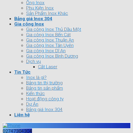
Ống Inox
Phụ Kiện Inox
Sản Phẩm Inox Khác
Bảng giá Inox 304
Gia công Inox
Gia công Inox Thủ Dầu Một
Gia công Inox Bến Cát
Gia công Inox Thuận An
Gia công Inox Tân Uyên
Gia công Inox Dĩ An
Gia công Inox Bình Dương
Dịch vụ
Cắt Laser
Tin Tức
Inox là gì?
Bảng tin thị trường
Bảng tin sản phẩm
Kiến thức
Hoạt động công ty
Dự Án
Bảng giá Inox 304
Liên hệ
02747304304