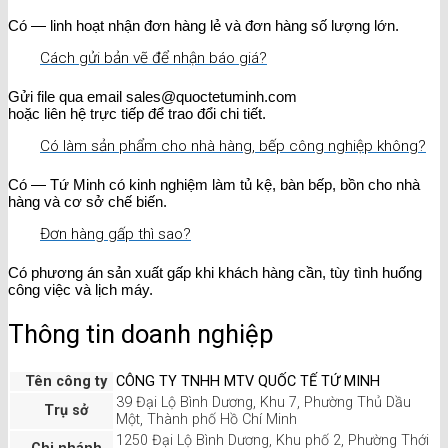
Có — linh hoạt nhận đơn hàng lẻ và đơn hàng số lượng lớn.
Cách gửi bản vẽ để nhận báo giá?
Gửi file qua email sales@quoctetuminh.com
hoặc liên hệ trực tiếp để trao đổi chi tiết.
Có làm sản phẩm cho nhà hàng, bếp công nghiệp không?
Có — Tứ Minh có kinh nghiệm làm tủ kệ, bàn bếp, bồn cho nhà
hàng và cơ sở chế biến.
Đơn hàng gấp thì sao?
Có phương án sản xuất gấp khi khách hàng cần, tùy tình huống
công việc và lịch máy.
Thông tin doanh nghiệp
Tên công ty
CÔNG TY TNHH MTV QUỐC TẾ TỨ MINH
39 Đại Lộ Bình Dương, Khu 7, Phường Thủ Dầu
Trụ sở
Một, Thành phố Hồ Chí Minh
1250 Đại Lộ Bình Dương, Khu phố 2, Phường Thới