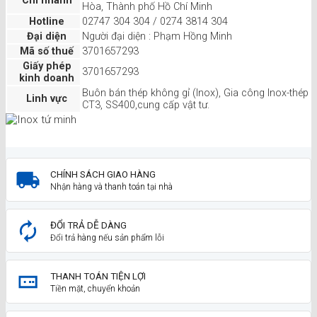
Chi nhánh
Hòa, Thành phố Hồ Chí Minh
Hotline
02747 304 304 / 0274 3814 304
Đại diện
Người đại diện : Phạm Hồng Minh
Mã số thuế
3701657293
Giấy phép
3701657293
kinh doanh
Buôn bán thép không gỉ (Inox), Gia công Inox-thép
Linh vực
CT3, SS400,cung cấp vật tư.
CHÍNH SÁCH GIAO HÀNG
Nhận hàng và thanh toán tại nhà
ĐỔI TRẢ DỄ DÀNG
Đổi trả hàng nếu sản phẩm lỗi
THANH TOÁN TIỆN LỢI
Tiền mặt, chuyển khoản