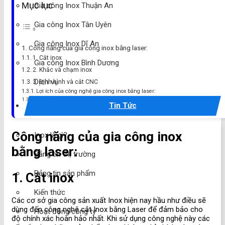
Mục lục
Gia công Inox Thuận An
Gia công Inox Tân Uyên
Gia công Inox Dĩ An
Công năng của gia công inox bằng laser:
1. Cắt inox
Gia công Inox Bình Dương
2. Khắc và chạm inox
Dịch vụ
3. Định hình và cắt CNC
Lợi ích của công nghệ gia công inox bằng laser:
Kết luận
Tin Tức
Công năng của gia công inox
Inox là gì?
bằng laser:
Bảng tin thị trường
Bảng tin sản phẩm
1. Cắt inox
Kiến thức
Các cơ sở gia công sản xuất Inox hiện nay hầu như điều sẽ
dùng đến công nghệ cắt Inox bằng Laser để đảm bảo cho
Hoạt động công ty
độ chính xác hoàn hảo nhất. Khi sử dụng công nghệ này các