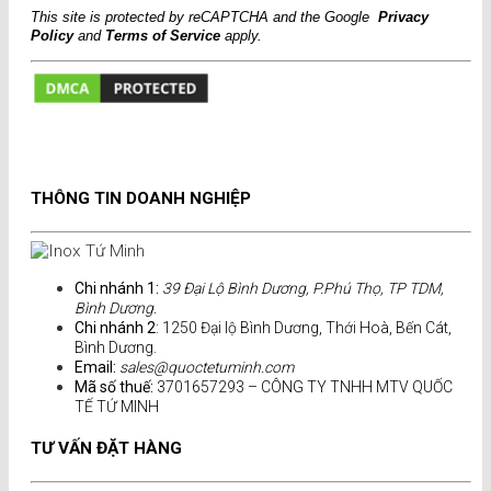
This site is protected by reCAPTCHA and the Google
Privacy
Policy
and
Terms of Service
apply.
THÔNG TIN DOANH NGHIỆP
Chi nhánh 1:
39 Đại Lộ Bình Dương, P.Phú Thọ, TP TDM,
Bình Dương.
Chi nhánh 2
: 1250 Đại lộ Bình Dương, Thới Hoà, Bến Cát,
Bình Dương.
Email:
sales@quoctetuminh.com
Mã số thuế:
3701657293 – CÔNG TY TNHH MTV QUỐC
TẾ TỨ MINH
TƯ VẤN ĐẶT HÀNG