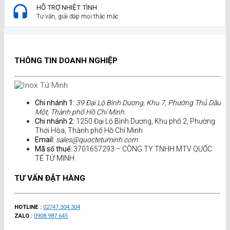
HỖ TRỢ NHIỆT TÌNH
Tư vấn, giải đáp mọi thắc mắc
THÔNG TIN DOANH NGHIỆP
Chi nhánh 1:
39 Đại Lộ Bình Dương, Khu 7, Phường Thủ Dầu
Một, Thành phố Hồ Chí Minh.
Chi nhánh 2
: 1250 Đại Lộ Bình Dương, Khu phố 2, Phường
Thới Hòa, Thành phố Hồ Chí Minh
Email:
sales@quoctetuminh.com
Mã số thuế:
3701657293 – CÔNG TY TNHH MTV QUỐC
TẾ TỨ MINH
TƯ VẤN ĐẶT HÀNG
HOTLINE :
02747.304.304
ZALO :
0908.987.645