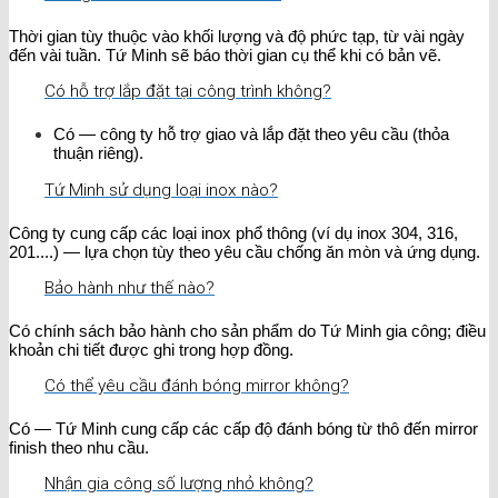
Thời gian tùy thuộc vào khối lượng và độ phức tạp, từ vài ngày
đến vài tuần. Tứ Minh sẽ báo thời gian cụ thể khi có bản vẽ.
Có hỗ trợ lắp đặt tại công trình không?
Có — công ty hỗ trợ giao và lắp đặt theo yêu cầu (thỏa
thuận riêng).
Tứ Minh sử dụng loại inox nào?
Công ty cung cấp các loại inox phổ thông (ví dụ inox 304, 316,
201....) — lựa chọn tùy theo yêu cầu chống ăn mòn và ứng dụng.
Bảo hành như thế nào?
Có chính sách bảo hành cho sản phẩm do Tứ Minh gia công; điều
khoản chi tiết được ghi trong hợp đồng.
Có thể yêu cầu đánh bóng mirror không?
Có — Tứ Minh cung cấp các cấp độ đánh bóng từ thô đến mirror
finish theo nhu cầu.
Nhận gia công số lượng nhỏ không?