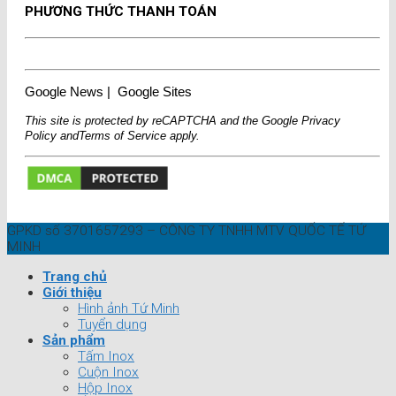
PHƯƠNG THỨC THANH TOÁN
Google News
|
Google Sites
This site is protected by reCAPTCHA and the Google
Privacy
Policy
and
Terms of Service
apply.
GPKD số 3701657293 – CÔNG TY TNHH MTV QUỐC TẾ TỨ
MINH
Trang chủ
Giới thiệu
Hình ảnh Tứ Minh
Tuyển dụng
Sản phẩm
Tấm Inox
Cuộn Inox
Hộp Inox