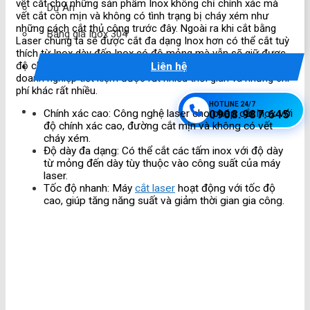
vết cắt cho những sản phẩm Inox không chỉ chính xác mà
Dự Án
vết cắt còn mịn và không có tình trạng bị cháy xém như
những cách cắt thủ công trước đây. Ngoài ra khi cắt bằng
Bảng giá Inox 304
Laser chúng ta sẽ được cắt đa dạng Inox hơn có thể cắt tuỳ
thích từ Inox dày đến Inox có độ mỏng mà vẫn sẽ giữ được
độ chính xác cao. Đặc biệt công nghệ này có thể giúp các
Liên hệ
doanh nghiệp tiết kiệm được rất nhiều thời gian và những chi
phí khác rất nhiều.
HOTLINE 24/7
0908.987.645
Chính xác cao
: Công nghệ laser cho phép cắt inox với
độ chính xác cao, đường cắt mịn và không có vết
cháy xém.
Độ dày đa dạng
: Có thể cắt các tấm inox với độ dày
từ mỏng đến dày tùy thuộc vào công suất của máy
laser.
Tốc độ nhanh
: Máy
cắt laser
hoạt động với tốc độ
cao, giúp tăng năng suất và giảm thời gian gia công.