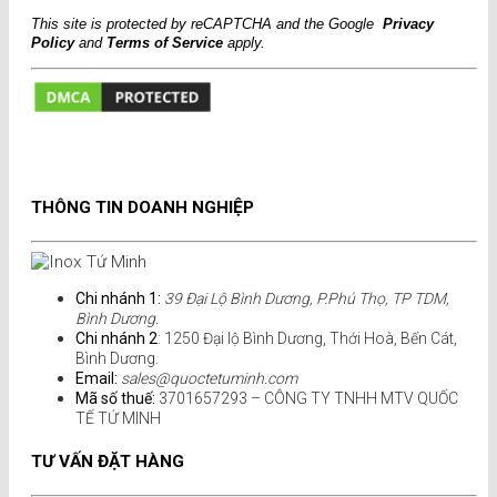
This site is protected by reCAPTCHA and the Google
Privacy
Policy
and
Terms of Service
apply.
THÔNG TIN DOANH NGHIỆP
Chi nhánh 1:
39 Đại Lộ Bình Dương, P.Phú Thọ, TP TDM,
Bình Dương.
Chi nhánh 2
: 1250 Đại lộ Bình Dương, Thới Hoà, Bến Cát,
Bình Dương.
Email:
sales@quoctetuminh.com
Mã số thuế:
3701657293 – CÔNG TY TNHH MTV QUỐC
TẾ TỨ MINH
TƯ VẤN ĐẶT HÀNG