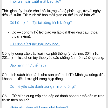
Thời gian sản xuất mất bao lâu?
Thời gian tùy thuộc vào khối lượng và độ phức tạp, từ vài ngày
đến vài tuần. Tứ Minh sẽ báo thời gian cụ thể khi có bản vẽ.
Có hỗ trợ lắp đặt tại công trình không?
Có — công ty hỗ trợ giao và lắp đặt theo yêu cầu (thỏa
thuận riêng).
Tứ Minh sử dụng loại inox nào?
Công ty cung cấp các loại inox phổ thông (ví dụ inox 304, 316,
201....) — lựa chọn tùy theo yêu cầu chống ăn mòn và ứng dụng.
Bảo hành như thế nào?
Có chính sách bảo hành cho sản phẩm do Tứ Minh gia công; điều
khoản chi tiết được ghi trong hợp đồng.
Có thể yêu cầu đánh bóng mirror không?
Có — Tứ Minh cung cấp các cấp độ đánh bóng từ thô đến mirror
finish theo nhu cầu.
Nhận gia công số lượng nhỏ không?