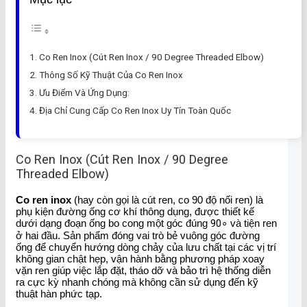
Co Ren Inox (Cút Ren Inox / 90 Degree Threaded Elbow)
Thông Số Kỹ Thuật Của Co Ren Inox
Ưu Điểm Và Ứng Dụng:
Địa Chỉ Cung Cấp Co Ren Inox Uy Tín Toàn Quốc
Co Ren Inox (Cút Ren Inox / 90 Degree
Threaded Elbow)
Co ren inox
(hay còn gọi là cút ren, co 90 độ nối ren) là
phụ kiện đường ống cơ khí thông dụng, được thiết kế
dưới dạng đoạn ống bo cong một góc đúng
9
0
∘
và tiện ren
ở hai đầu. Sản phẩm đóng vai trò bẻ vuông góc đường
ống để chuyển hướng dòng chảy của lưu chất tại các vị trí
không gian chật hẹp, vận hành bằng phương pháp xoay
vặn ren giúp việc lắp đặt, tháo dỡ và bảo trì hệ thống diễn
ra cực kỳ nhanh chóng mà không cần sử dụng đến kỹ
thuật hàn phức tạp.