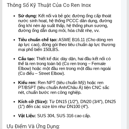
Thông Số Kỹ Thuật Của Co Ren Inox
Sử dụng:
Kết nối và bẻ góc đường ống cấp thoát
nước sinh hoạt, hệ thống PCCC dân dụng, đường
ống khí nén áp suất thấp, hệ thống phun sương,
đường ống dẫn dung môi, hóa chất nhẹ, vv.
Tiêu chuẩn chế tạo:
ASME B16.11 (Cho dòng ren
áp lực cao), đóng gói theo tiêu chuẩn áp lực thương
mại phổ biến 150LBS.
Cấu tạo:
Thiết kế đúc dày dặn, hai đầu kết nối có
thể là ren trong toàn bộ (Co ren trong – Female
Elbow) hoặc một đầu ren trong một đầu ren ngoài
(Co điếu – Street Elbow).
Kiểu ren:
Ren NPT (tiêu chuẩn Mỹ) hoặc ren
PT/BSPT (tiêu chuẩn Anh/Châu Á) tiện CNC sắc
nét, chuẩn bước ren công nghiệp.
Kích cỡ (Size):
Từ DN15 (1/2″), DN20 (3/4″), DN25
(1″) đến các size lớn như DN100 (4″).
Vật Liệu:
SUS 304, SUS 316 cao cấp.
Ưu Điểm Và Ứng Dụng: