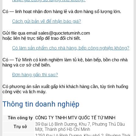
Có — linh hoạt nhận đơn hàng lẻ và đơn hàng số lượng lớn.
Cách gửi bản vẽ để nhận báo giá?
Gửi file qua email sales@quoctetuminh.com
hoặc liên hệ trực tiếp để trao đổi chi tiết.
Có làm sản phẩm cho nhà hàng, bếp công nghiệp không?
Có — Tứ Minh có kinh nghiệm làm tủ kệ, bàn bếp, bồn cho nhà
hàng và cơ sở chế biến.
Đơn hàng gấp thì sao?
Có phương án sản xuất gấp khi khách hàng cần, tùy tình huống
công việc và lịch máy.
Thông tin doanh nghiệp
Tên công ty
CÔNG TY TNHH MTV QUỐC TẾ TỨ MINH
39 Đại Lộ Bình Dương, Khu 7, Phường Thủ Dầu
Trụ sở
Một, Thành phố Hồ Chí Minh
1250 Đại Lộ Bình Dương, Khu phố 2, Phường Thới