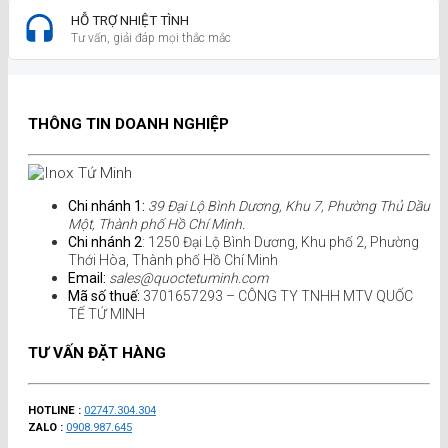
HỖ TRỢ NHIỆT TÌNH
Tư vấn, giải đáp mọi thắc mắc
THÔNG TIN DOANH NGHIỆP
Chi nhánh 1:
39 Đại Lộ Bình Dương, Khu 7, Phường Thủ Dầu
Một, Thành phố Hồ Chí Minh.
Chi nhánh 2
: 1250 Đại Lộ Bình Dương, Khu phố 2, Phường
Thới Hòa, Thành phố Hồ Chí Minh
Email:
sales@quoctetuminh.com
Mã số thuế:
3701657293 – CÔNG TY TNHH MTV QUỐC
TẾ TỨ MINH
TƯ VẤN ĐẶT HÀNG
HOTLINE :
02747.304.304
ZALO :
0908.987.645