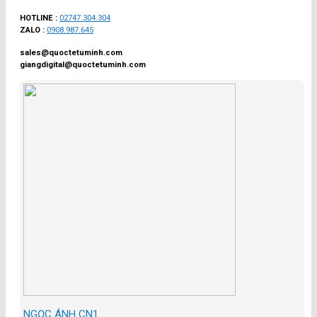
HOTLINE :
02747.304.304
ZALO :
0908.987.645
sales@quoctetuminh.com
giangdigital@quoctetuminh.com
NGỌC ÁNH CN1