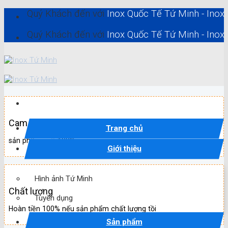
Skip
Quý Khách đến với
Inox Quốc Tế Tứ Minh - Inox Hồ Chí 
to
content
Quý Khách đến với
Inox Quốc Tế Tứ Minh - Inox Hồ Chí 
Cam kết
Trang chủ
sản phẩm mới 100%
Giới thiệu
Hình ảnh Tứ Minh
Chất lượng
Tuyển dụng
Hoàn tiền 100% nếu sản phẩm chất lượng tồi
Sản phẩm