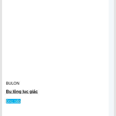
BULON
Bu lông lục giác
Đọc tiếp