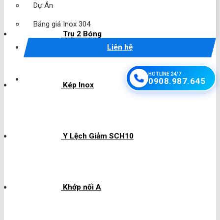
Dự Án
Bảng giá Inox 304
Trụ 2 Bóng
Liên hệ
HOTLINE 24/7
0908.987.645
Kép Inox
Y Lệch Giảm SCH10
Khớp nối A