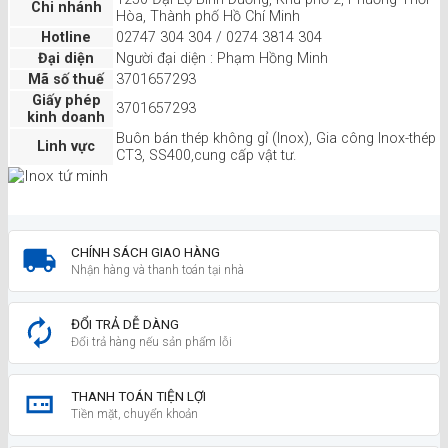
Chi nhánh
Hòa, Thành phố Hồ Chí Minh
Hotline
02747 304 304 / 0274 3814 304
Đại diện
Người đại diện : Phạm Hồng Minh
Mã số thuế
3701657293
Giấy phép
3701657293
kinh doanh
Buôn bán thép không gỉ (Inox), Gia công Inox-thép
Linh vực
CT3, SS400,cung cấp vật tư.
CHÍNH SÁCH GIAO HÀNG
Nhận hàng và thanh toán tại nhà
ĐỔI TRẢ DỄ DÀNG
Đổi trả hàng nếu sản phẩm lỗi
THANH TOÁN TIỆN LỢI
Tiền mặt, chuyển khoản