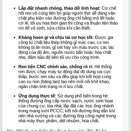
Lắp đặt nhanh chóng, tháo dỡ linh hoạt:
Cơ chế
nối ren vô cùng tiện lợi giúp người thợ dễ dàng vặn
chặt phụ kiện vào đường ống chỉ bằng mỏ lết hoặc
cờ lê, tối ưu hóa thời gian thi công và thuận tiện tháo
rời để vệ sinh, sửa chữa khi cần thiết.
Kháng hoen gỉ và chịu tải cơ học tốt:
Được gia
công từ chất liệu thép không gỉ mác cao, co ren
không bị ăn mòn, gỉ sét hay xỉn màu trước các tác
động của độ ẩm, nguồn nước bẩn hoặc hóa chất
nhẹ, đảm bảo độ bền tối ưu cho công trình.
Ren tiện CNC chính xác, chống rò rỉ:
Hệ thống
ren được chạy máy tự động đạt độ dung sai cực
thấp, bước ren sâu và đều giúp khi kết hợp cùng
cao su non (băng tan) tạo nên mối nối khít khao,
ngăn chặn tình trạng rò rỉ lưu chất.
Ứng dụng thực tế:
Sử dụng phổ biến trong hệ
thống đường ống cấp nước sạch, nước sinh hoạt
của chung cư, tòa nhà; lắp đặt các trục ống nhánh
trong mạng lưới PCCC; kết nối đường ống dẫn khí
nén nhà xưởng và các đường ống công nghệ trong
nhà máy thực phẩm, dệt nhuộm, hóa chất.