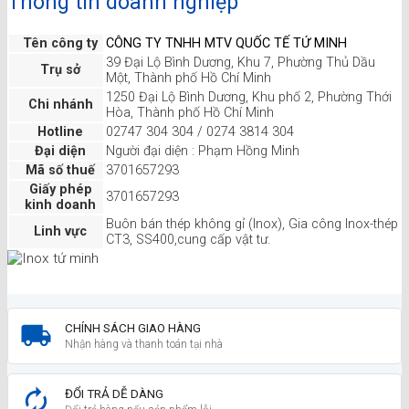
Thông tin doanh nghiệp
Tên công ty
CÔNG TY TNHH MTV QUỐC TẾ TỨ MINH
39 Đại Lộ Bình Dương, Khu 7, Phường Thủ Dầu
Trụ sở
Một, Thành phố Hồ Chí Minh
1250 Đại Lộ Bình Dương, Khu phố 2, Phường Thới
Chi nhánh
Hòa, Thành phố Hồ Chí Minh
Hotline
02747 304 304 / 0274 3814 304
Đại diện
Người đại diện : Phạm Hồng Minh
Mã số thuế
3701657293
Giấy phép
3701657293
kinh doanh
Buôn bán thép không gỉ (Inox), Gia công Inox-thép
Linh vực
CT3, SS400,cung cấp vật tư.
CHÍNH SÁCH GIAO HÀNG
Nhận hàng và thanh toán tại nhà
ĐỔI TRẢ DỄ DÀNG