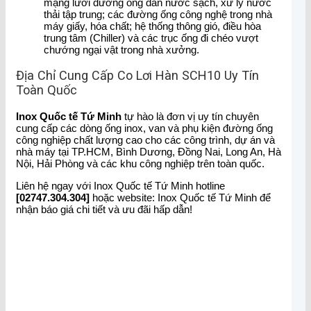
mạng lưới đường ống dẫn nước sạch, xử lý nước
thải tập trung; các đường ống công nghệ trong nhà
máy giấy, hóa chất; hệ thống thông gió, điều hòa
trung tâm (Chiller) và các trục ống đi chéo vượt
chướng ngại vật trong nhà xưởng.
Địa Chỉ Cung Cấp Co Lơi Hàn SCH10 Uy Tín
Toàn Quốc
Inox Quốc tế Tứ Minh
tự hào là đơn vị uy tín chuyên
cung cấp các dòng ống inox, van và phụ kiện đường ống
công nghiệp chất lượng cao cho các công trình, dự án và
nhà máy tại TP.HCM, Bình Dương, Đồng Nai, Long An, Hà
Nội, Hải Phòng và các khu công nghiệp trên toàn quốc.
Liên hệ ngay với Inox Quốc tế Tứ Minh hotline
[02747.304.304]
hoặc website: Inox Quốc tế Tứ Minh để
nhận báo giá chi tiết và ưu đãi hấp dẫn!