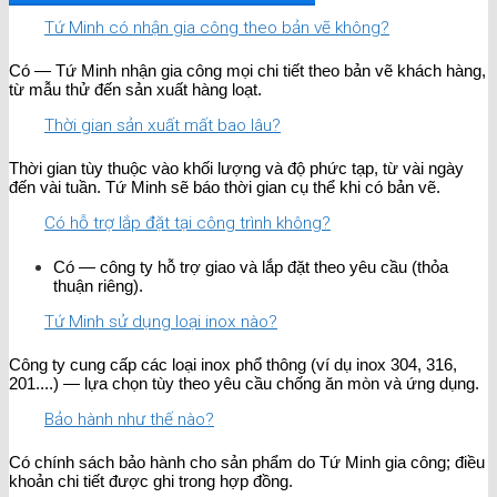
Tứ Minh có nhận gia công theo bản vẽ không?
Có — Tứ Minh nhận gia công mọi chi tiết theo bản vẽ khách hàng,
từ mẫu thử đến sản xuất hàng loạt.
Thời gian sản xuất mất bao lâu?
Thời gian tùy thuộc vào khối lượng và độ phức tạp, từ vài ngày
đến vài tuần. Tứ Minh sẽ báo thời gian cụ thể khi có bản vẽ.
Có hỗ trợ lắp đặt tại công trình không?
Có — công ty hỗ trợ giao và lắp đặt theo yêu cầu (thỏa
thuận riêng).
Tứ Minh sử dụng loại inox nào?
Công ty cung cấp các loại inox phổ thông (ví dụ inox 304, 316,
201....) — lựa chọn tùy theo yêu cầu chống ăn mòn và ứng dụng.
Bảo hành như thế nào?
Có chính sách bảo hành cho sản phẩm do Tứ Minh gia công; điều
khoản chi tiết được ghi trong hợp đồng.