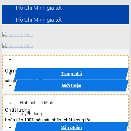
Skip
Hồ Chí Minh giá tốt
to
content
Hồ Chí Minh giá tốt
Cam kết
Trang chủ
sản phẩm mới 100%
Giới thiệu
Hình ảnh Tứ Minh
Chất lượng
Tuyển dụng
Hoàn tiền 100% nếu sản phẩm chất lượng tồi
Sản phẩm