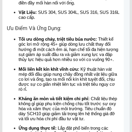
điền đầy mối hàn nối với ống.
Vật Liệu:
SUS 304, SUS 304L, SUS 316, SUS 316L
cao cấp.
Ưu Điểm Và Ứng Dụng:
Tối ưu dòng chảy, triệt tiêu búa nước:
Thiết kế
góc lơi mở rộng
4
5
∘
giúp dòng lưu chất thay đổi
hướng đi một cách êm ái, hạn chế tối đa hiện tượng
sụt giảm áp suất đầu ra và giảm xung lực va đập
thủy lực hiệu quả hơn nhiều so với co vuông
9
0
∘
.
Mối liên kết kín khít vĩnh cửu:
Kỹ thuật hàn vát
mép đối đầu giúp nung chảy đồng nhất vật liệu giữa
co lơi và ống, tạo ra mối nối kín khít tuyệt đối, chịu
được sự co giãn nhiệt liên tục và triệt tiêu nguy cơ
rò rỉ.
Kháng ăn mòn và tiết kiệm chi phí:
Chất liệu thép
không gỉ giúp phụ kiện chống chịu tốt trước sự oxy
hóa và xâm thực của môi trường. Tiêu chuẩn độ
dày SCH10 giúp giảm tải trọng lên hệ thống giá đỡ
và tối ưu hóa chi phí đầu tư vật tư.
Ứng dụng thực tế:
Lắp đặt phổ biến trong các