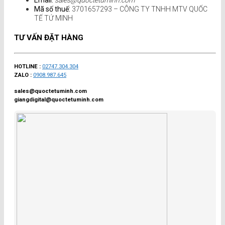
Email:
sales@quoctetuminh.com
Mã số thuế:
3701657293 – CÔNG TY TNHH MTV QUỐC
TẾ TỨ MINH
TƯ VẤN ĐẶT HÀNG
HOTLINE :
02747.304.304
ZALO :
0908.987.645
sales@quoctetuminh.com
giangdigital@quoctetuminh.com