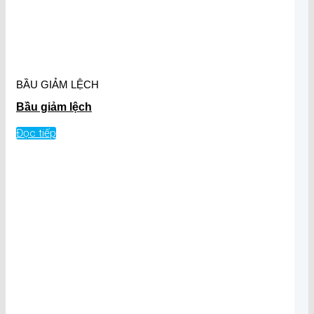
BẦU GIẢM LỆCH
Bầu giảm lệch
Đọc tiếp