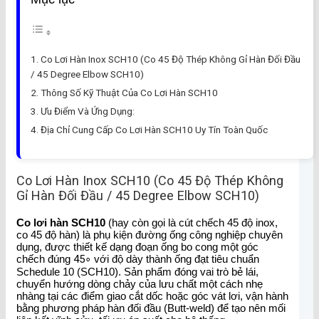
Co Lơi Hàn Inox SCH10 (Co 45 Độ Thép Không Gỉ Hàn Đối Đầu
/ 45 Degree Elbow SCH10)
Thông Số Kỹ Thuật Của Co Lơi Hàn SCH10
Ưu Điểm Và Ứng Dụng:
Địa Chỉ Cung Cấp Co Lơi Hàn SCH10 Uy Tín Toàn Quốc
Co Lơi Hàn Inox SCH10 (Co 45 Độ Thép Không
Gỉ Hàn Đối Đầu / 45 Degree Elbow SCH10)
Co lơi hàn SCH10
(hay còn gọi là cút chếch 45 độ inox,
co 45 độ hàn) là phụ kiện đường ống công nghiệp chuyên
dụng, được thiết kế dạng đoạn ống bo cong một góc
chếch đúng
4
5
∘
với độ dày thành ống đạt tiêu chuẩn
Schedule 10 (SCH10). Sản phẩm đóng vai trò bẻ lái,
chuyển hướng dòng chảy của lưu chất một cách nhẹ
nhàng tại các điểm giao cắt dốc hoặc góc vát lơi, vận hành
bằng phương pháp hàn đối đầu (Butt-weld) để tạo nên mối