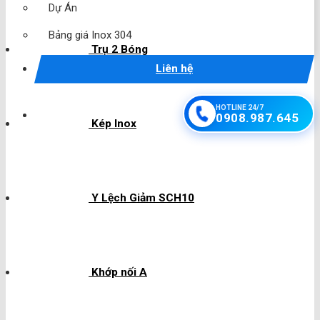
Dự Án
Bảng giá Inox 304
Trụ 2 Bóng
Liên hệ
HOTLINE 24/7
0908.987.645
Kép Inox
Y Lệch Giảm SCH10
Khớp nối A