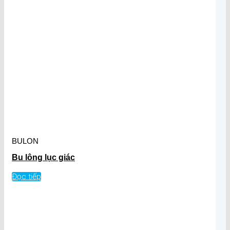
BULON
Bu lông lục giác
Đọc tiếp