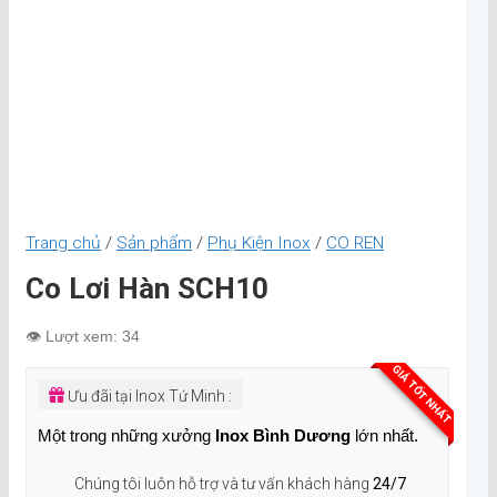
Trang chủ
/
Sản phẩm
/
Phụ Kiện Inox
/
CO REN
Co Lơi Hàn SCH10
👁️ Lượt xem: 34
GIÁ TỐT NHẤT
Ưu đãi tại Inox Tứ Minh :
Một trong những xưởng
Inox Bình Dương
lớn nhất.
Chúng tôi luôn hỗ trợ và tư vấn khách hàng
24/7