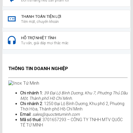
Đổi trả hàng nếu sản phẩm lỗi
THANH TOÁN TIỆN LỢI
Tiền mặt, chuyển khoản
HỖ TRỢ NHIỆT TÌNH
Tư vấn, giải đáp mọi thắc mắc
THÔNG TIN DOANH NGHIỆP
Chi nhánh 1:
39 Đại Lộ Bình Dương, Khu 7, Phường Thủ Dầu
Một, Thành phố Hồ Chí Minh.
Chi nhánh 2
: 1250 Đại Lộ Bình Dương, Khu phố 2, Phường
Thới Hòa, Thành phố Hồ Chí Minh
Email:
sales@quoctetuminh.com
Mã số thuế:
3701657293 – CÔNG TY TNHH MTV QUỐC
TẾ TỨ MINH