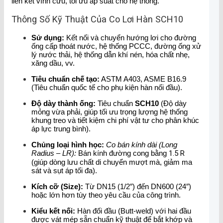
liên kết vĩnh cửu, tối ưu áp suất cho hệ thống.
Thông Số Kỹ Thuật Của Co Lơi Hàn SCH10
Sử dụng:
Kết nối và chuyển hướng lơi cho đường
ống cấp thoát nước, hệ thống PCCC, đường ống xử
lý nước thải, hệ thống dẫn khí nén, hóa chất nhẹ,
xăng dầu, vv.
Tiêu chuẩn chế tạo:
ASTM A403, ASME B16.9
(Tiêu chuẩn quốc tế cho phụ kiện hàn nối đầu).
Độ dày thành ống:
Tiêu chuẩn
SCH10
(Độ dày
mỏng vừa phải, giúp tối ưu trọng lượng hệ thống
khung treo và tiết kiệm chi phí vật tư cho phân khúc
áp lực trung bình).
Chủng loại hình học:
Co bán kính dài (Long
Radius – LR):
Bán kính đường cong bằng
1.5
R
(giúp dòng lưu chất di chuyển mượt mà, giảm ma
sát và sụt áp tối đa).
Kích cỡ (Size):
Từ DN15 (1/2″) đến DN600 (24″)
hoặc lớn hơn tùy theo yêu cầu của công trình.
Kiểu kết nối:
Hàn đối đầu (Butt-weld) với hai đầu
được vát mép sẵn chuẩn kỹ thuật để bắt khớp và