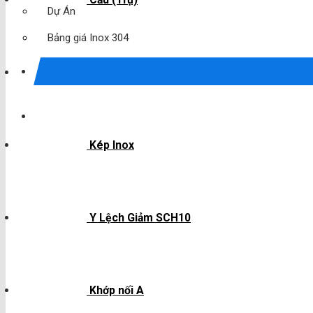
Dự Án
Bảng giá Inox 304
Trụ 2 Bóng
Kép Inox
Y Lệch Giảm SCH10
Khớp nối A