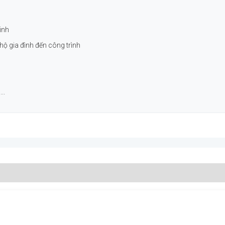
inh
hộ gia đình đến công trình
..