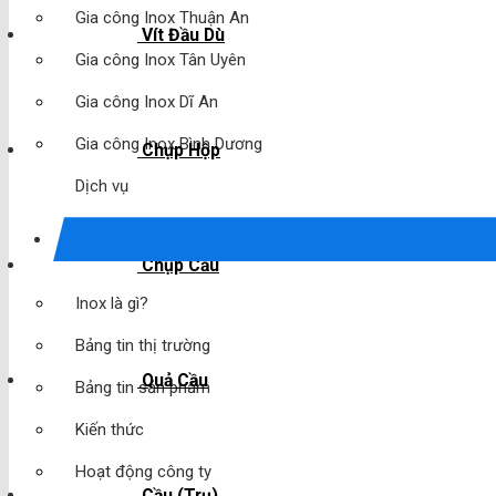
Gia công Inox Thuận An
Vít Đầu Dù
Gia công Inox Tân Uyên
Gia công Inox Dĩ An
Gia công Inox Bình Dương
Chụp Hộp
Dịch vụ
Chụp Cầu
Inox là gì?
Bảng tin thị trường
Quả Cầu
Bảng tin sản phẩm
Kiến thức
Hoạt động công ty
Cầu (Trụ)