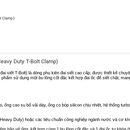
lt Clamp)
Heavy Duty T-Bolt Clamp)
, đai siết T-Bolt) là dòng phụ kiện đai siết cao cấp, được thiết kế c
ản phẩm sử dụng một bu lông cốt đặc kết hợp đai ốc để siết chặt, ma
, ống cao su bố vải dày, ống co bóp silicon chịu nhiệt, hệ thống tu
Heavy Duty) hoặc các tiêu chuẩn công nghiệp ngành nước và cơ khí
m bảo vệ ống, kết hợp cùng 1 bu lông cốt đặc và 1 đai ốc tự khóa (t