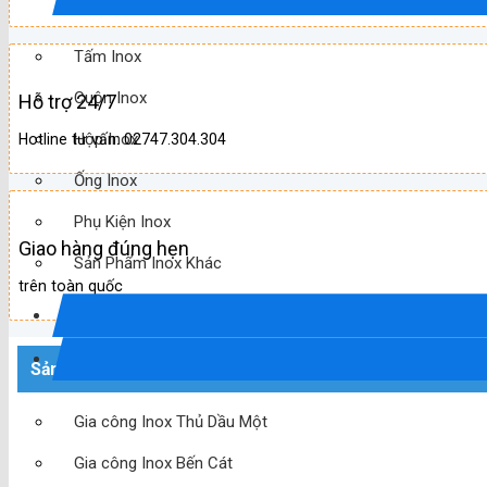
Tấm Inox
Cuộn Inox
Hỗ trợ 24/7
Hộp Inox
Hotline tư vấn: 02747.304.304
Ống Inox
Phụ Kiện Inox
Giao hàng đúng hẹn
Sản Phẩm Inox Khác
trên toàn quốc
Sản phẩm mới
Gia công Inox Thủ Dầu Một
Gia công Inox Bến Cát