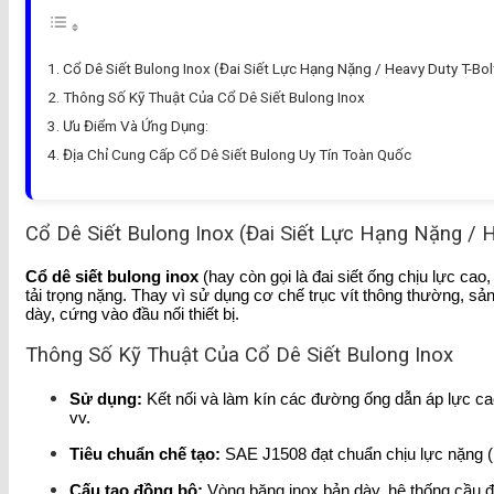
Cổ Dê Siết Bulong Inox (Đai Siết Lực Hạng Nặng / Heavy Duty T-Bo
Thông Số Kỹ Thuật Của Cổ Dê Siết Bulong Inox
Ưu Điểm Và Ứng Dụng:
Địa Chỉ Cung Cấp Cổ Dê Siết Bulong Uy Tín Toàn Quốc
Cổ Dê Siết Bulong Inox (Đai Siết Lực Hạng Nặng / 
Cổ dê siết bulong inox
(hay còn gọi là đai siết ống chịu lực cao
tải trọng nặng. Thay vì sử dụng cơ chế trục vít thông thường, s
dày, cứng vào đầu nối thiết bị.
Thông Số Kỹ Thuật Của Cổ Dê Siết Bulong Inox
Sử dụng:
Kết nối và làm kín các đường ống dẫn áp lực cao
vv.
Tiêu chuẩn chế tạo:
SAE J1508 đạt chuẩn chịu lực nặng (
Cấu tạo đồng bộ:
Vòng băng inox bản dày, hệ thống cầu đệ