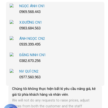
NGỌC ÁNH CN1
0969.568.443
X.ĐƯỜNG CN1
0983.684.563
ÁNH NGỌC CN2
0939.399.495
ĐẶNG NINH CN1
0382.670.256
NV QUÍ CN2
0977.560.963
Chúng tôi không thực hiện bất kì yêu cầu nâng giá, kê
giá từ phía khách hàng và nhân viên
.
We will not do any requests to raise prices, adjust
prices from both the customer and the staff