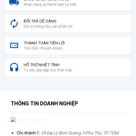
Nhận hàng và thanh toán tại nhà
ĐỔI TRẢ DỄ DÀNG
Đổi trả hàng nếu sản phẩm lỗi
THANH TOÁN TIỆN LỢI
Tiền mặt, chuyển khoản
HỖ TRỢ NHIỆT TÌNH
Tư vấn, giải đáp mọi thắc mắc
THÔNG TIN DOANH NGHIỆP
Chi nhánh 1:
39 Đại Lộ Bình Dương, P.Phú Thọ, TP TDM,