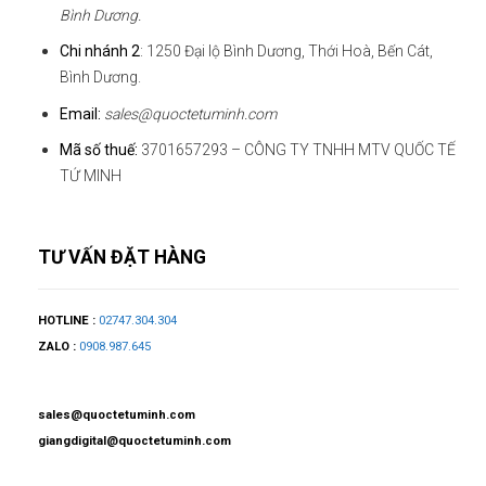
Bình Dương.
Chi nhánh 2
: 1250 Đại lộ Bình Dương, Thới Hoà, Bến Cát,
Bình Dương.
Email:
sales@quoctetuminh.com
Mã số thuế:
3701657293 – CÔNG TY TNHH MTV QUỐC TẾ
TỨ MINH
TƯ VẤN ĐẶT HÀNG
HOTLINE :
02747.304.304
ZALO :
0908.987.645
sales@quoctetuminh.com
giangdigital@quoctetuminh.com