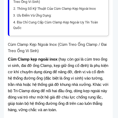
Treo Ống Vi Sinh)
Thông Số Kỹ Thuật Của Cùm Clamp Kẹp Ngoài Inox
Ưu Điểm Và Ứng Dụng:
Địa Chỉ Cung Cấp Cùm Clamp Kẹp Ngoài Uy Tín Toàn
Quốc
Cùm Clamp Kẹp Ngoài Inox (Cùm Treo Ống Clamp / Đai
Treo Ống Vi Sinh)
Cùm Clamp kẹp ngoài inox
(hay còn gọi là cùm treo ống
vi sinh, đai đỡ ống Clamp, kẹp giữ ống cố định) là phụ kiện
cơ khí chuyên dụng dùng để nâng đỡ, định vị và cố định
hệ thống đường ống (đặc biệt là ống vi sinh) vào tường,
trần nhà hoặc hệ thống giá đỡ khung nhà xưởng. Khác với
bộ Tri-Clamp dùng để nối hai đầu ống, dòng kẹp ngoài này
đóng vai trò như một hệ giá đỡ chịu lực chống rung lắc,
giúp toàn bộ hệ thống đường ống đi trên cao luôn thẳng
hàng, vững chắc và an toàn.