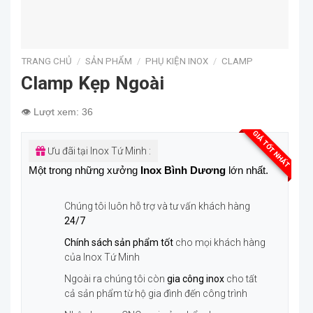
TRANG CHỦ
/
SẢN PHẨM
/
PHỤ KIỆN INOX
/
CLAMP
Clamp Kẹp Ngoài
👁️ Lượt xem: 36
GIÁ TỐT NHẤT
Ưu đãi tại Inox Tứ Minh :
Một trong những xưởng
Inox Bình Dương
lớn nhất.
Chúng tôi luôn hỗ trợ và tư vấn khách hàng
24/7
Chính sách sản phẩm tốt
cho mọi khách hàng
của Inox Tứ Minh
Ngoài ra chúng tôi còn
gia công inox
cho tất
cả sản phẩm từ hộ gia đình đến công trình