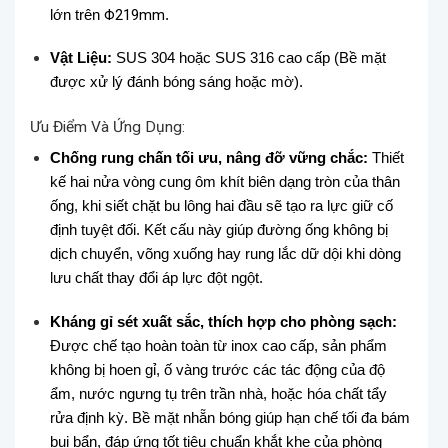
lớn trên
Φ219
mm
.
Vật Liệu:
SUS 304 hoặc SUS 316 cao cấp (Bề mặt
được xử lý đánh bóng sáng hoặc mờ).
Ưu Điểm Và Ứng Dụng:
Chống rung chấn tối ưu, nâng đỡ vững chắc:
Thiết
kế hai nửa vòng cung ôm khít biên dạng tròn của thân
ống, khi siết chặt bu lông hai đầu sẽ tạo ra lực giữ cố
định tuyệt đối. Kết cấu này giúp đường ống không bị
dịch chuyển, võng xuống hay rung lắc dữ dội khi dòng
lưu chất thay đổi áp lực đột ngột.
Kháng gỉ sét xuất sắc, thích hợp cho phòng sạch:
Được chế tạo hoàn toàn từ inox cao cấp, sản phẩm
không bị hoen gỉ, ố vàng trước các tác động của độ
ẩm, nước ngưng tụ trên trần nhà, hoặc hóa chất tẩy
rửa định kỳ. Bề mặt nhẵn bóng giúp hạn chế tối đa bám
bụi bẩn, đáp ứng tốt tiêu chuẩn khắt khe của phòng