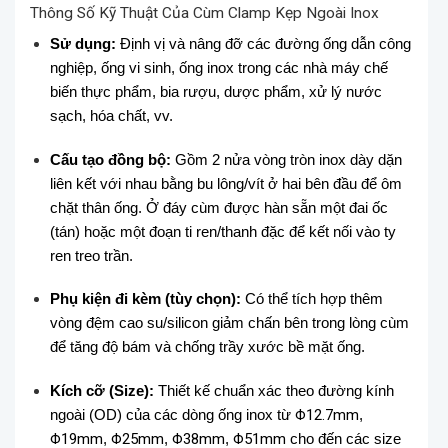
Thông Số Kỹ Thuật Của Cùm Clamp Kẹp Ngoài Inox
Sử dụng:
Định vị và nâng đỡ các đường ống dẫn công
nghiệp, ống vi sinh, ống inox trong các nhà máy chế
biến thực phẩm, bia rượu, dược phẩm, xử lý nước
sạch, hóa chất, vv.
Cấu tạo đồng bộ:
Gồm 2 nửa vòng tròn inox dày dặn
liên kết với nhau bằng bu lông/vít ở hai bên đầu để ôm
chặt thân ống. Ở đáy cùm được hàn sẵn một đai ốc
(tán) hoặc một đoạn ti ren/thanh đặc để kết nối vào ty
ren treo trần.
Phụ kiện đi kèm (tùy chọn):
Có thể tích hợp thêm
vòng đệm cao su/silicon giảm chấn bên trong lòng cùm
để tăng độ bám và chống trầy xước bề mặt ống.
Kích cỡ (Size):
Thiết kế chuẩn xác theo đường kính
ngoài (OD) của các dòng ống inox từ
Φ12.7
mm
,
Φ19
mm
,
Φ25
mm
,
Φ38
mm
,
Φ51
mm
cho đến các size