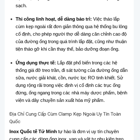
sạch.
Thi công linh hoạt, dễ dàng bảo trì:
Việc tháo lắp
cùm kẹp ngoài rất đơn giản thông qua hệ thống bu lông
cố định, cho phép người thợ dễ dàng căn chỉnh cao độ
của đường ống trong quá trình lắp đặt, cũng như thuận
tiện tháo gỡ khi cần thay thế, bảo dưỡng đoạn ống.
Ứng dụng thực tế:
Lắp đặt phổ biến trong các hệ
thống giá đỡ treo trần, đi sát tường của đường ống dẫn
sữa, nước giải khát, cồn, nước lọc RO tinh khiết. Sử
dụng rộng rãi trong việc định vị cố định các trục ống
đứng, ống ngang trong các nhà máy dược phẩm, bệnh
viện và dây chuyền sản xuất hóa mỹ phẩm.
Địa Chỉ Cung Cấp Cùm Clamp Kẹp Ngoài Uy Tín Toàn
Quốc
Inox Quốc tế Tứ Minh
tự hào là đơn vị uy tín chuyên
cung cấp các dòng ống inox, van và vật tư phụ kiện treo