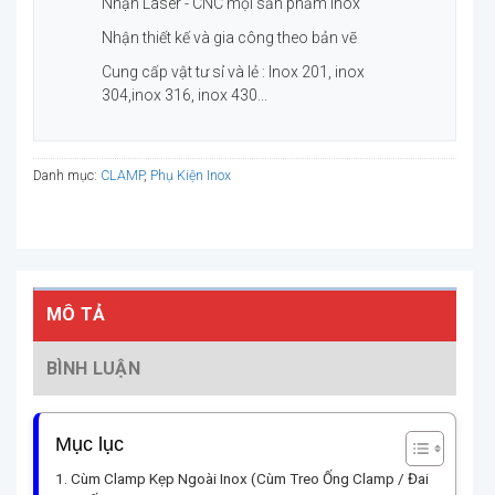
Nhận Laser - CNC mọi sản phẩm Inox
Nhận thiết kế và gia công theo bản vẽ
Cung cấp vật tư sỉ và lẻ : Inox 201, inox
304,inox 316, inox 430...
Danh mục:
CLAMP
,
Phụ Kiện Inox
MÔ TẢ
BÌNH LUẬN
Mục lục
Cùm Clamp Kẹp Ngoài Inox (Cùm Treo Ống Clamp / Đai