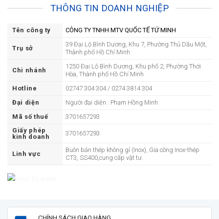
THÔNG TIN DOANH NGHIỆP
Tên công ty
CÔNG TY TNHH MTV QUỐC TẾ TỨ MINH
39 Đại Lộ Bình Dương, Khu 7, Phường Thủ Dầu Một,
Trụ sở
Thành phố Hồ Chí Minh
1250 Đại Lộ Bình Dương, Khu phố 2, Phường Thới
Chi nhánh
Hòa, Thành phố Hồ Chí Minh
Hotline
02747 304 304 / 0274 3814 304
Đại diện
Người đại diện : Phạm Hồng Minh
Mã số thuế
3701657293
Giấy phép
3701657293
kinh doanh
Buôn bán thép không gỉ (Inox), Gia công Inox-thép
Linh vực
CT3, SS400,cung cấp vật tư.
CHÍNH SÁCH GIAO HÀNG