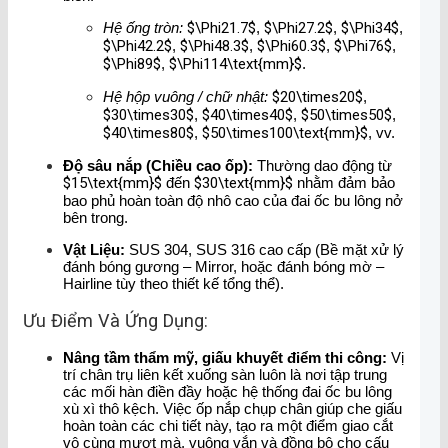
Hệ ống tròn:
$\Phi21.7$
,
$\Phi27.2$
,
$\Phi34$
,
$\Phi42.2$
,
$\Phi48.3$
,
$\Phi60.3$
,
$\Phi76$
,
$\Phi89$
,
$\Phi114\text{mm}$
.
Hệ hộp vuông / chữ nhật:
$20\times20$
,
$30\times30$
,
$40\times40$
,
$50\times50$
,
$40\times80$
,
$50\times100\text{mm}$
, vv.
Độ sâu nắp (Chiều cao ốp):
Thường dao động từ
$15\text{mm}$
đến
$30\text{mm}$
nhằm đảm bảo
bao phủ hoàn toàn độ nhô cao của đai ốc bu lông nở
bên trong.
Vật Liệu:
SUS 304, SUS 316 cao cấp (Bề mặt xử lý
đánh bóng gương – Mirror, hoặc đánh bóng mờ –
Hairline tùy theo thiết kế tổng thể).
Ưu Điểm Và Ứng Dụng:
Nâng tầm thẩm mỹ, giấu khuyết điểm thi công:
Vị
trí chân trụ liên kết xuống sàn luôn là nơi tập trung
các mối hàn điền đầy hoặc hệ thống đai ốc bu lông
xù xì thô kệch. Việc ốp nắp chụp chân giúp che giấu
hoàn toàn các chi tiết này, tạo ra một điểm giao cắt
vô cùng mượt mà, vuông vắn và đồng bộ cho cấu