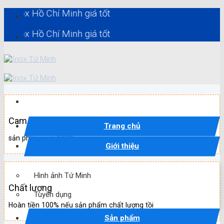
Skip
Hồ Chí Minh giá tốt
to
content
Hồ Chí Minh giá tốt
Cam kết
Trang chủ
sản phẩm mới 100%
Giới thiệu
Hình ảnh Tứ Minh
Chất lượng
Tuyển dụng
Hoàn tiền 100% nếu sản phẩm chất lượng tồi
Sản phẩm