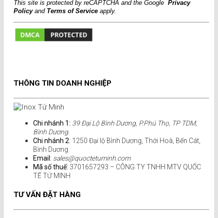
This site is protected by reCAPTCHA and the Google
Privacy
Policy
and
Terms of Service
apply.
THÔNG TIN DOANH NGHIỆP
Chi nhánh 1:
39 Đại Lộ Bình Dương, P.Phú Thọ, TP TDM,
Bình Dương.
Chi nhánh 2
: 1250 Đại lộ Bình Dương, Thới Hoà, Bến Cát,
Bình Dương.
Email:
sales@quoctetuminh.com
Mã số thuế:
3701657293 – CÔNG TY TNHH MTV QUỐC
TẾ TỨ MINH
TƯ VẤN ĐẶT HÀNG