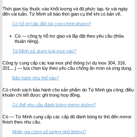
Thời gian tùy thuộc vào khối lượng và độ phức tạp, từ vài ngày
đến vài tuần. Tứ Minh sẽ báo thời gian cụ thể khi có bản vẽ.
Có hỗ trợ lắp đặt tại công trình không?
Có — công ty hỗ trợ giao và lắp đặt theo yêu cầu (thỏa
thuận riêng).
Tứ Minh sử dụng loại inox nào?
Công ty cung cấp các loại inox phổ thông (ví dụ inox 304, 316,
201....) — lựa chọn tùy theo yêu cầu chống ăn mòn và ứng dụng.
Bảo hành như thế nào?
Có chính sách bảo hành cho sản phẩm do Tứ Minh gia công; điều
khoản chi tiết được ghi trong hợp đồng.
Có thể yêu cầu đánh bóng mirror không?
Có — Tứ Minh cung cấp các cấp độ đánh bóng từ thô đến mirror
finish theo nhu cầu.
Nhận gia công số lượng nhỏ không?