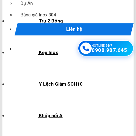
Dự Án
Bảng giá Inox 304
Trụ 2 Bóng
Liên hệ
HOTLINE 24/7
0908.987.645
Kép Inox
Y Lệch Giảm SCH10
Khớp nối A