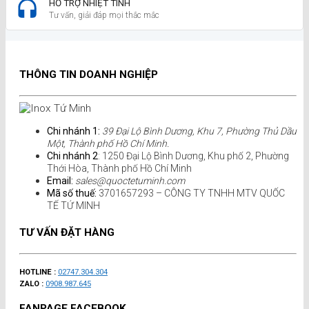
HỖ TRỢ NHIỆT TÌNH
Tư vấn, giải đáp mọi thắc mắc
THÔNG TIN DOANH NGHIỆP
Chi nhánh 1:
39 Đại Lộ Bình Dương, Khu 7, Phường Thủ Dầu
Một, Thành phố Hồ Chí Minh.
Chi nhánh 2
: 1250 Đại Lộ Bình Dương, Khu phố 2, Phường
Thới Hòa, Thành phố Hồ Chí Minh
Email:
sales@quoctetuminh.com
Mã số thuế:
3701657293 – CÔNG TY TNHH MTV QUỐC
TẾ TỨ MINH
TƯ VẤN ĐẶT HÀNG
HOTLINE :
02747.304.304
ZALO :
0908.987.645
FANPAGE FACEBOOK