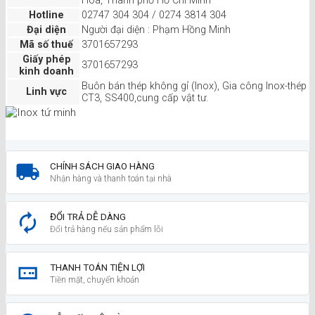
Hòa, Thành phố Hồ Chí Minh
Hotline
02747 304 304 / 0274 3814 304
Đại diện
Người đại diện : Phạm Hồng Minh
Mã số thuế
3701657293
Giấy phép
3701657293
kinh doanh
Buôn bán thép không gỉ (Inox), Gia công Inox-thép
Linh vực
CT3, SS400,cung cấp vật tư.
CHÍNH SÁCH GIAO HÀNG
Nhận hàng và thanh toán tại nhà
ĐỔI TRẢ DỄ DÀNG
Đổi trả hàng nếu sản phẩm lỗi
THANH TOÁN TIỆN LỢI
Tiền mặt, chuyển khoản