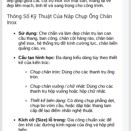
tiếp giáp giữa các cột trụ inox với mặt sàn, mang lại vẻ
đẹp liền mạch, tinh tế và sang trọng cho công trình.
Thông Số Kỹ Thuật Của Nắp Chụp Ống Chân
Inox
Sử dụng:
Che chắn và làm đẹp chân trụ lan can
cầu thang, ban công, chân cột hàng rào, chân bàn
ghế inox, hệ thống trụ đỡ kính cường lực, chân biển
quảng cáo, vv.
Cấu tạo hình học:
Đa dạng kiểu dáng tùy theo thiết
kế của kiến trúc:
Chụp chân tròn:
Dùng cho các thanh trụ ống
tròn.
Chụp chân vuông / chữ nhật:
Dùng cho các
thanh trụ hộp vuông hoặc hộp chữ nhật.
Thiết kế biên dạng:
Có dòng chụp phẳng dẹt,
chụp bo vòm cầu, hoặc dập bậc thang tam
cấp để tạo điểm nhấn nghệ thuật.
Kích cỡ (Size) lỗ trong:
Gia công chuẩn xác để
ôm khít các đường kính ngoài của ống và hộp phổ
biến: