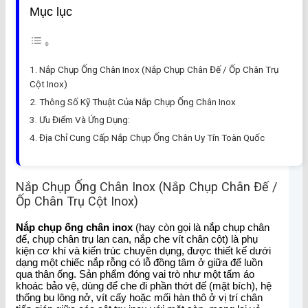
Mục lục
Nắp Chụp Ống Chân Inox (Nắp Chụp Chân Đế / Ốp Chân Trụ
Cột Inox)
Thông Số Kỹ Thuật Của Nắp Chụp Ống Chân Inox
Ưu Điểm Và Ứng Dụng:
Địa Chỉ Cung Cấp Nắp Chụp Ống Chân Uy Tín Toàn Quốc
Nắp Chụp Ống Chân Inox (Nắp Chụp Chân Đế /
Ốp Chân Trụ Cột Inox)
Nắp chụp ống chân inox
(hay còn gọi là nắp chụp chân
đế, chụp chân trụ lan can, nắp che vít chân cột) là phụ
kiện cơ khí và kiến trúc chuyên dụng, được thiết kế dưới
dạng một chiếc nắp rỗng có lỗ đồng tâm ở giữa để luồn
qua thân ống. Sản phẩm đóng vai trò như một tấm áo
khoác bảo vệ, dùng để che đi phần thớt đế (mặt bích), hệ
thống bu lông nở, vít cấy hoặc mối hàn thô ở vị trí chân