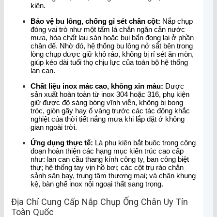
kiện.
Bảo vệ bu lông, chống gỉ sét chân cột:
Nắp chụp
đóng vai trò như một tấm lá chắn ngăn cản nước
mưa, hóa chất lau sàn hoặc bụi bẩn đọng lại ở phần
chân đế. Nhờ đó, hệ thống bu lông nở sắt bên trong
lòng chụp được giữ khô ráo, không bị rỉ sét ăn mòn,
giúp kéo dài tuổi thọ chịu lực của toàn bộ hệ thống
lan can.
Chất liệu inox mác cao, không xỉn màu:
Được
sản xuất hoàn toàn từ inox 304 hoặc 316, phụ kiện
giữ được độ sáng bóng vĩnh viễn, không bị bong
tróc, giòn gãy hay ố vàng trước các tác động khắc
nghiệt của thời tiết nắng mưa khi lắp đặt ở không
gian ngoài trời.
Ứng dụng thực tế:
Là phụ kiện bắt buộc trong công
đoạn hoàn thiện các hạng mục kiến trúc cao cấp
như: lan can cầu thang kính công ty, ban công biệt
thự; hệ thống tay vịn hồ bơi; các cột trụ rào chắn
sảnh sân bay, trung tâm thương mại; và chân khung
kệ, bàn ghế inox nội ngoại thất sang trọng.
Địa Chỉ Cung Cấp Nắp Chụp Ống Chân Uy Tín
Toàn Quốc