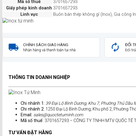
Mã số thuế
3701657293
Giấy phép kinh doanh
3701657293
Linh vực
Buôn bán thép không gỉ (Inox), Gia công I
CHÍNH SÁCH GIAO HÀNG
ĐỔI T
Nhận hàng và thanh toán tại nhà
Đổi tr
THÔNG TIN DOANH NGHIỆP
Chi nhánh 1:
39 Đại Lộ Bình Dương, Khu 7, Phường Thủ Dầu M
Chi nhánh 2
: 1250 Đại Lộ Bình Dương, Khu phố 2, Phường Th
Email:
sales@quoctetuminh.com
Mã số thuế:
3701657293 – CÔNG TY TNHH MTV QUỐC TẾ 
TƯ VẤN ĐẶT HÀNG