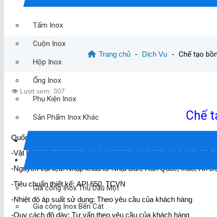
Tấm Inox
Cuộn Inox
Trang chủ
-
Dịch Vụ
-
Chế tạo bồn
Hộp Inox
Ống Inox
👁️ Lượt xem: 307
Phụ Kiện Inox
Chế t
Sản Phẩm Inox Khác
Quốc Tế Tứ Minh chuyên nhận gia công,sản xuất chế tạo bồn
in
-Vật liệu chế tạo: Inox SUS 304, Inox SUS
316
, SUS 201, SUS 4
-Nguyên vật liệu: Nhập khẩu từ Nhật Bản, Hàn Quốc, Indo, Ấn 
-Tiêu chuẩn thiết kế: API 650, TCVN
Gia công Inox Thủ Dầu Một
-Nhiệt độ áp suất sử dụng: Theo yêu cầu của khách hàng
Gia công Inox Bến Cát
-Quy cách độ dày: Tư vấn theo yêu cầu của khách hàng