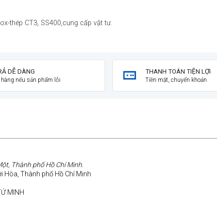
nox-thép CT3, SS400,cung cấp vật tư.
RẢ DỄ DÀNG
THANH TOÁN TIỆN LỢI
ả hàng nếu sản phẩm lỗi
Tiền mặt, chuyển khoản
ột, Thành phố Hồ Chí Minh.
ới Hòa, Thành phố Hồ Chí Minh
TỨ MINH