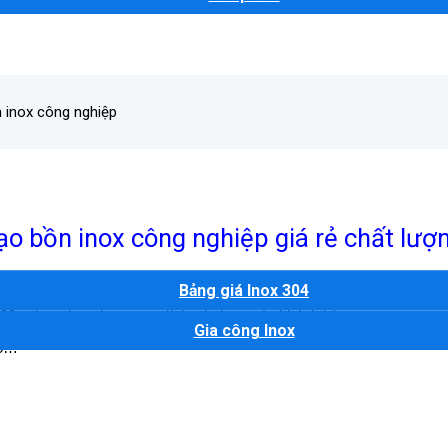
 inox công nghiệp
ạo bồn inox công nghiệp giá rẻ chất lượ
ox
công nghiệp giá rẻ, vận chuyển giao hàng và lắp đặt tận nơi theo 
Bảng giá Inox 304
03… lựa chọn theo mục đích sử dụng của khách hàng
Gia công Inox
Độ…