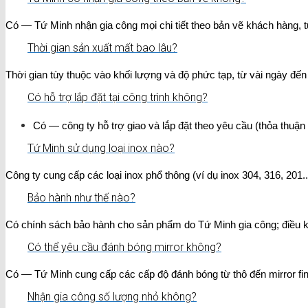
Có — Tứ Minh nhận gia công mọi chi tiết theo bản vẽ khách hàng, t
Thời gian sản xuất mất bao lâu?
Thời gian tùy thuộc vào khối lượng và độ phức tạp, từ vài ngày đến 
Có hỗ trợ lắp đặt tại công trình không?
Có — công ty hỗ trợ giao và lắp đặt theo yêu cầu (thỏa thuận 
Tứ Minh sử dụng loại inox nào?
Công ty cung cấp các loại inox phổ thông (ví dụ inox 304, 316, 201
Bảo hành như thế nào?
Có chính sách bảo hành cho sản phẩm do Tứ Minh gia công; điều kh
Có thể yêu cầu đánh bóng mirror không?
Có — Tứ Minh cung cấp các cấp độ đánh bóng từ thô đến mirror fin
Nhận gia công số lượng nhỏ không?