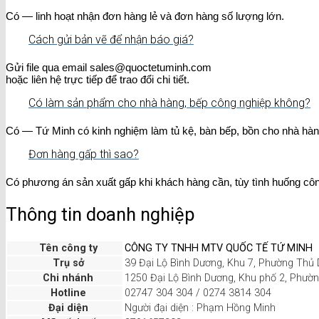
Có — linh hoạt nhận đơn hàng lẻ và đơn hàng số lượng lớn.
Cách gửi bản vẽ để nhận báo giá?
Gửi file qua email sales@quoctetuminh.com
hoặc liên hệ trực tiếp để trao đổi chi tiết.
Có làm sản phẩm cho nhà hàng, bếp công nghiệp không?
Có — Tứ Minh có kinh nghiệm làm tủ kệ, bàn bếp, bồn cho nhà hàn
Đơn hàng gấp thì sao?
Có phương án sản xuất gấp khi khách hàng cần, tùy tình huống côn
Thông tin doanh nghiệp
Tên công ty
CÔNG TY TNHH MTV QUỐC TẾ TỨ MINH
Trụ sở
39 Đại Lộ Bình Dương, Khu 7, Phường Thủ
Chi nhánh
1250 Đại Lộ Bình Dương, Khu phố 2, Phườ
Hotline
02747 304 304 / 0274 3814 304
Đại diện
Người đại diện : Phạm Hồng Minh