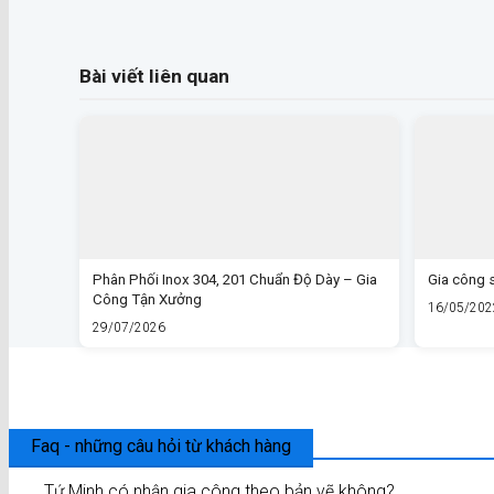
Bài viết liên quan
Phân Phối Inox 304, 201 Chuẩn Độ Dày – Gia
Gia công 
Công Tận Xưởng
16/05/202
29/07/2026
Faq - những câu hỏi từ khách hàng
Tứ Minh có nhận gia công theo bản vẽ không?