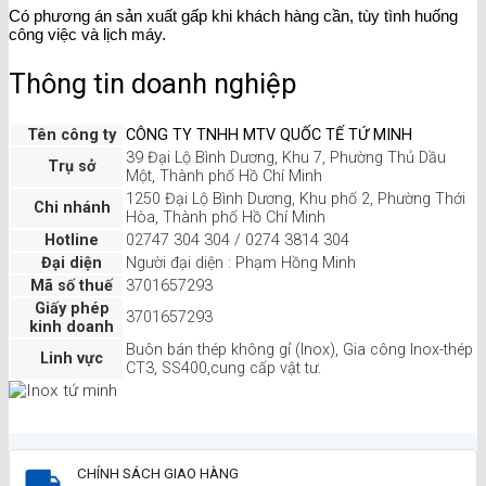
Có phương án sản xuất gấp khi khách hàng cần, tùy tình huống
công việc và lịch máy.
Thông tin doanh nghiệp
Tên công ty
CÔNG TY TNHH MTV QUỐC TẾ TỨ MINH
39 Đại Lộ Bình Dương, Khu 7, Phường Thủ Dầu
Trụ sở
Một, Thành phố Hồ Chí Minh
1250 Đại Lộ Bình Dương, Khu phố 2, Phường Thới
Chi nhánh
Hòa, Thành phố Hồ Chí Minh
Hotline
02747 304 304 / 0274 3814 304
Đại diện
Người đại diện : Phạm Hồng Minh
Mã số thuế
3701657293
Giấy phép
3701657293
kinh doanh
Buôn bán thép không gỉ (Inox), Gia công Inox-thép
Linh vực
CT3, SS400,cung cấp vật tư.
CHÍNH SÁCH GIAO HÀNG