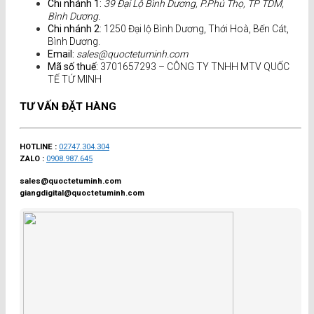
Chi nhánh 1:
39 Đại Lộ Bình Dương, P.Phú Thọ, TP TDM,
Bình Dương.
Chi nhánh 2
: 1250 Đại lộ Bình Dương, Thới Hoà, Bến Cát,
Bình Dương.
Email:
sales@quoctetuminh.com
Mã số thuế:
3701657293 – CÔNG TY TNHH MTV QUỐC
TẾ TỨ MINH
TƯ VẤN ĐẶT HÀNG
HOTLINE :
02747.304.304
ZALO :
0908.987.645
sales@quoctetuminh.com
giangdigital@quoctetuminh.com