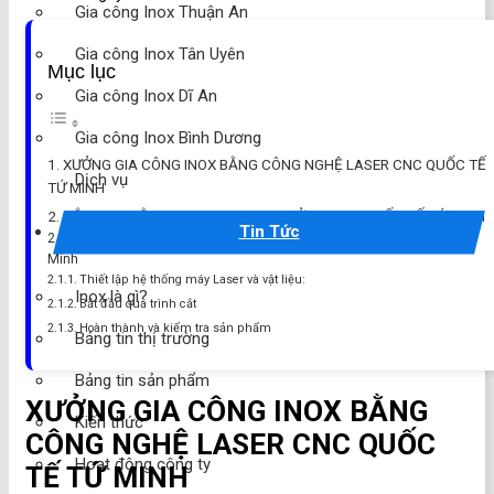
Gia công Inox Thuận An
Gia công Inox Tân Uyên
Mục lục
Gia công Inox Dĩ An
Gia công Inox Bình Dương
XƯỞNG GIA CÔNG INOX BẰNG CÔNG NGHỆ LASER CNC QUỐC TẾ
Dịch vụ
TỨ MINH
CẮT INOX BẰNG LASER CNC TẠI XƯỞNG INOX QUỐC TẾ TỨ MINH
Tin Tức
Quy trình cắt Inox bằng công nghệ Laser CNC tại Inox Quốc Tế Tứ
Minh
Thiết lập hệ thống máy Laser và vật liệu:
Inox là gì?
Bắt đầu quá trình cắt
Hoàn thành và kiểm tra sản phẩm
Bảng tin thị trường
Bảng tin sản phẩm
XƯỞNG GIA CÔNG INOX BẰNG
Kiến thức
CÔNG NGHỆ LASER CNC QUỐC
Hoạt động công ty
TẾ TỨ MINH