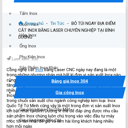
Tấm Inox
Trang chủ
-
Tin Tức
-
BỎ TÚI NGAY ĐỊA ĐIỂM
Cuộn Inox
CẮT INOX BẰNG LASER CHUYÊN NGHIỆP TẠI BÌNH
Hộp Inox
DƯƠNG
Ống Inox
Phụ Kiện Inox
👁️ Lượt xem: 330
Sản Phẩm Inox Khác
Công nghệ cắt
Inox
bằng Laser CNC ngày nay đang là một
trong những phương pháp mà bất kì đơn vị sản xuất Inox nào
cũng cần nên đầu tư. Không chỉ đem lại độ chính xác cao
Bảng giá Inox 304
tăng năng suất sản xuất sản phẩm mà còn mang lại được
nhiều sự linh hoạt cho việc kinh doanh. Việc gia công cắt
Gia công Inox
Inox bằng Laser CNC gần như là một phần không thể thiếu
trong chuỗi sản xuất cho ngành công nghiệp kim loại. Inox
Quốc Tế Tứ Minh cũng vậy là một trong đơn vị sản xuất Inox
Gia công Inox Thủ Dầu Một
lớn bật nhất tại Bình Dương vì thế để đáp ứng được nhu cầu
sản phẩm Inox chúng luôn chú trọng vào việc đầu tư máy
Gia công Inox Bến Cát
móc tối tân nhất để giữ và làm hài lòng khách hàng nhiều
hơn mỗi ngày.