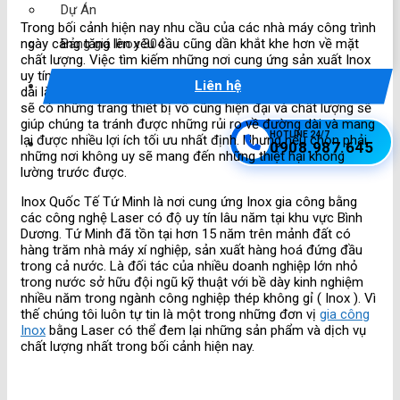
Dự Án
Trong bối cảnh hiện nay nhu cầu của các nhà máy công trình
ngày càng tăng lên yêu cầu cũng dần khắt khe hơn về mặt
Bảng giá Inox 304
chất lượng. Việc tìm kiếm những nơi cung ứng sản xuất Inox
uy tín bằng những công nghệ Laser hiện đại để hợp tác lâu
Liên hệ
dài là điều vô cùng khó khăn. Những đơn vị cung ứng Inox lớn
sẽ có những trang thiết bị vô cũng hiện đại và chất lượng sẽ
giúp chúng ta tránh được những rủi ro về đường dài và mang
HOTLINE 24/7
lại được nhiều lợi ích tối ưu nhất định. Nhưng nếu chọn phải
0908.987.645
những nơi không uy sẽ mang đến những thiệt hại không
lường trước được.
Inox Quốc Tế Tứ Minh là nơi cung ứng Inox gia công bằng
các công nghệ Laser có độ uy tín lâu năm tại khu vực Bình
Dương. Tứ Minh đã tồn tại hơn 15 năm trên mảnh đất có
hàng trăm nhà máy xí nghiệp, sản xuất hàng hoá đứng đầu
trong cả nước. Là đối tác của nhiều doanh nghiệp lớn nhỏ
trong nước sở hữu đội ngũ kỹ thuật với bề dày kinh nghiệm
nhiều năm trong ngành công nghiệp thép không gỉ ( Inox ). Vì
thế chúng tôi luôn tự tin là một trong những đơn vị
gia công
Inox
bằng Laser có thể đem lại những sản phẩm và dịch vụ
chất lượng nhất trong bối cảnh hiện nay.