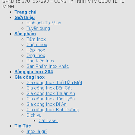
GPKD số 3701657293 – CÔNG TY TNHH MTV QUỐC TẾ TỨ
MINH
Trang chủ
Giới thiệu
Hình ảnh Tứ Minh
Tuyển dụng
Sản phẩm
Tấm Inox
Cuộn Inox
Hộp Inox
Ống Inox
Phụ Kiện Inox
Sản Phẩm Inox Khác
Bảng giá Inox 304
Gia công Inox
Gia công Inox Thủ Dầu Một
Gia công Inox Bến Cát
Gia công Inox Thuận An
Gia công Inox Tân Uyên
Gia công Inox Dĩ An
Gia công Inox Bình Dương
Dịch vụ
Cắt Laser
Tin Tức
Inox là gì?