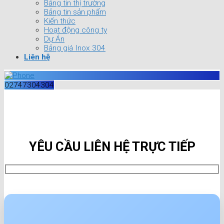
Bảng tin thị trường
Bảng tin sản phẩm
Kiến thức
Hoạt động công ty
Dự Án
Bảng giá Inox 304
Liên hệ
02747304304
YÊU CẦU LIÊN HỆ TRỰC TIẾP