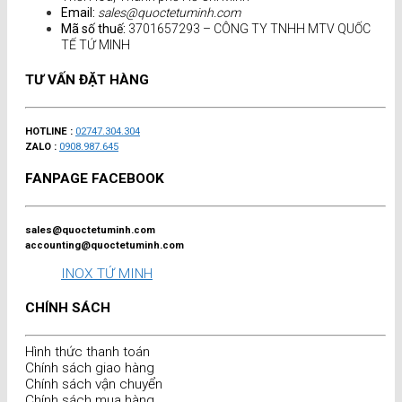
Email:
sales@quoctetuminh.com
Mã số thuế:
3701657293 – CÔNG TY TNHH MTV QUỐC
TẾ TỨ MINH
TƯ VẤN ĐẶT HÀNG
HOTLINE :
02747.304.304
ZALO :
0908.987.645
FANPAGE FACEBOOK
sales@quoctetuminh.com
accounting@quoctetuminh.com
INOX TỨ MINH
CHÍNH SÁCH
Hình thức thanh toán
Chính sách giao hàng
Chính sách vận chuyển
Chính sách mua hàng