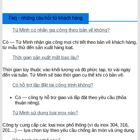
Faq - những câu hỏi từ khách hàng
Tứ Minh có nhận gia công theo bản vẽ không?
Có — Tứ Minh nhận gia công mọi chi tiết theo bản vẽ khách hàng,
từ mẫu thử đến sản xuất hàng loạt.
Thời gian sản xuất mất bao lâu?
Thời gian tùy thuộc vào khối lượng và độ phức tạp, từ vài ngày
đến vài tuần. Tứ Minh sẽ báo thời gian cụ thể khi có bản vẽ.
Có hỗ trợ lắp đặt tại công trình không?
Có — công ty hỗ trợ giao và lắp đặt theo yêu cầu (thỏa
thuận riêng).
Tứ Minh sử dụng loại inox nào?
Công ty cung cấp các loại inox phổ thông (ví dụ inox 304, 316,
201....) — lựa chọn tùy theo yêu cầu chống ăn mòn và ứng dụng.