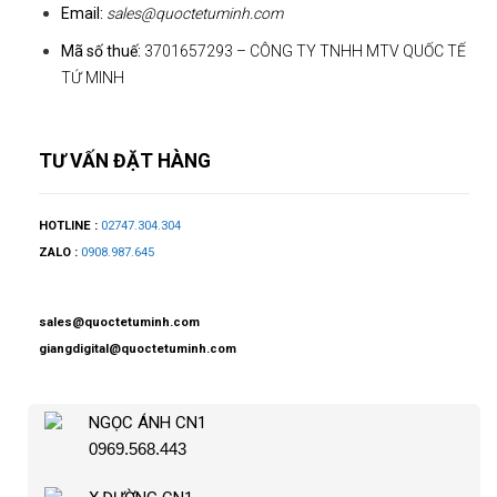
Email:
sales@quoctetuminh.com
Mã số thuế:
3701657293 – CÔNG TY TNHH MTV QUỐC TẾ
TỨ MINH
TƯ VẤN ĐẶT HÀNG
HOTLINE :
02747.304.304
ZALO :
0908.987.645
sales@quoctetuminh.com
giangdigital@quoctetuminh.com
NGỌC ÁNH CN1
0969.568.443