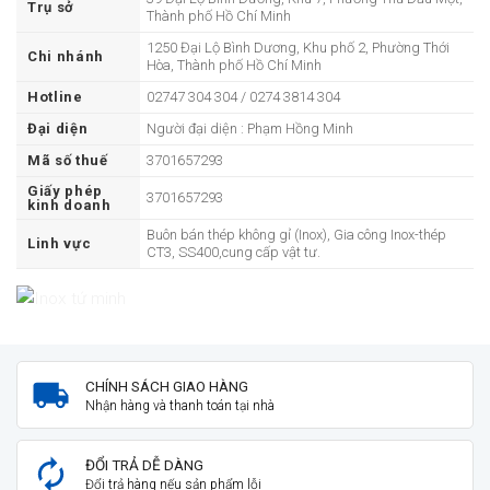
Trụ sở
Thành phố Hồ Chí Minh
1250 Đại Lộ Bình Dương, Khu phố 2, Phường Thới
Chi nhánh
Hòa, Thành phố Hồ Chí Minh
Hotline
02747 304 304 / 0274 3814 304
Đại diện
Người đại diện : Phạm Hồng Minh
Mã số thuế
3701657293
Giấy phép
3701657293
kinh doanh
Buôn bán thép không gỉ (Inox), Gia công Inox-thép
Linh vực
CT3, SS400,cung cấp vật tư.
CHÍNH SÁCH GIAO HÀNG
Nhận hàng và thanh toán tại nhà
ĐỔI TRẢ DỄ DÀNG
Đổi trả hàng nếu sản phẩm lỗi