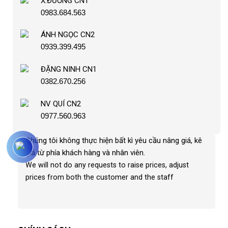
X.ĐƯỜNG CN1
0983.684.563
ÁNH NGỌC CN2
0939.399.495
ĐẶNG NINH CN1
0382.670.256
NV QUÍ CN2
0977.560.963
Chúng tôi không thực hiện bất kì yêu cầu nâng giá, kê
giá từ phía khách hàng và nhân viên
.
We will not do any requests to raise prices, adjust
prices from both the customer and the staff