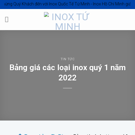
Skip
Quý Khách đến với
Inox Quốc Tế Tứ Minh - Inox Hồ Chí Minh giá tốt
to
content
TIN TỨC
Bảng giá các loại inox quý 1 năm
2022