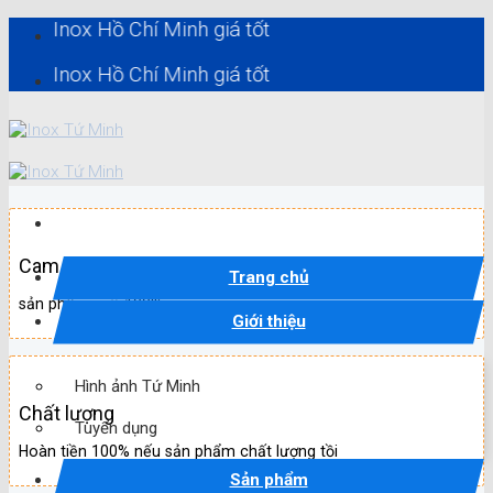
Skip
ox Hồ Chí Minh giá tốt
to
content
ox Hồ Chí Minh giá tốt
Cam kết
Trang chủ
sản phẩm mới 100%
Giới thiệu
Hình ảnh Tứ Minh
Chất lượng
Tuyển dụng
Hoàn tiền 100% nếu sản phẩm chất lượng tồi
Sản phẩm