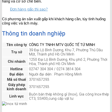
hàng và cơ sở chế biến.
Đơn hàng gấp thì sao?
Có phương án sản xuất gấp khi khách hàng cần, tùy tình huống
công việc và lịch máy.
Thông tin doanh nghiệp
Tên công ty
CÔNG TY TNHH MTV QUỐC TẾ TỨ MINH
39 Đại Lộ Bình Dương, Khu 7, Phường Thủ Dầu
Trụ sở
Một, Thành phố Hồ Chí Minh
1250 Đại Lộ Bình Dương, Khu phố 2, Phường Thới
Chi nhánh
Hòa, Thành phố Hồ Chí Minh
Hotline
02747 304 304 / 0274 3814 304
Đại diện
Người đại diện : Phạm Hồng Minh
Mã số thuế
3701657293
Giấy phép
3701657293
kinh doanh
Buôn bán thép không gỉ (Inox), Gia công Inox-thép
Linh vực
CT3, SS400,cung cấp vật tư.