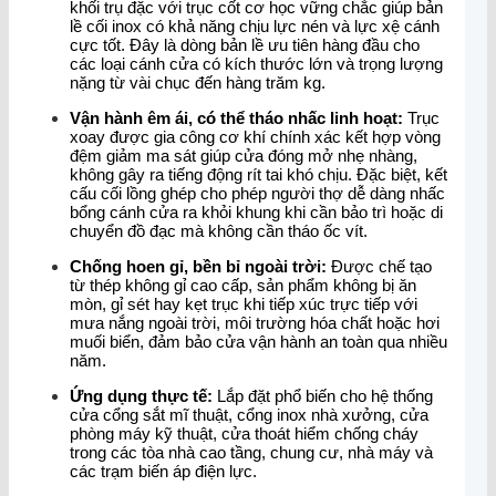
khối trụ đặc với trục cốt cơ học vững chắc giúp bản
lề cối inox có khả năng chịu lực nén và lực xệ cánh
cực tốt. Đây là dòng bản lề ưu tiên hàng đầu cho
các loại cánh cửa có kích thước lớn và trọng lượng
nặng từ vài chục đến hàng trăm kg.
Vận hành êm ái, có thể tháo nhấc linh hoạt:
Trục
xoay được gia công cơ khí chính xác kết hợp vòng
đệm giảm ma sát giúp cửa đóng mở nhẹ nhàng,
không gây ra tiếng động rít tai khó chịu. Đặc biệt, kết
cấu cối lồng ghép cho phép người thợ dễ dàng nhấc
bổng cánh cửa ra khỏi khung khi cần bảo trì hoặc di
chuyển đồ đạc mà không cần tháo ốc vít.
Chống hoen gỉ, bền bỉ ngoài trời:
Được chế tạo
từ thép không gỉ cao cấp, sản phẩm không bị ăn
mòn, gỉ sét hay kẹt trục khi tiếp xúc trực tiếp với
mưa nắng ngoài trời, môi trường hóa chất hoặc hơi
muối biển, đảm bảo cửa vận hành an toàn qua nhiều
năm.
Ứng dụng thực tế:
Lắp đặt phổ biến cho hệ thống
cửa cổng sắt mĩ thuật, cổng inox nhà xưởng, cửa
phòng máy kỹ thuật, cửa thoát hiểm chống cháy
trong các tòa nhà cao tầng, chung cư, nhà máy và
các trạm biến áp điện lực.