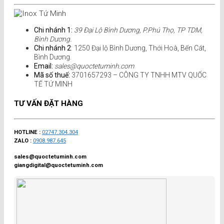
Chi nhánh 1:
39 Đại Lộ Bình Dương, P.Phú Thọ, TP TDM,
Bình Dương.
Chi nhánh 2
: 1250 Đại lộ Bình Dương, Thới Hoà, Bến Cát,
Bình Dương.
Email:
sales@quoctetuminh.com
Mã số thuế:
3701657293 – CÔNG TY TNHH MTV QUỐC
TẾ TỨ MINH
TƯ VẤN ĐẶT HÀNG
HOTLINE :
02747.304.304
ZALO :
0908.987.645
sales@quoctetuminh.com
giangdigital@quoctetuminh.com