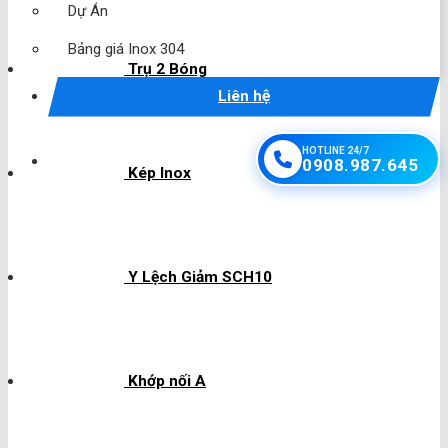
Dự Án
Bảng giá Inox 304
Trụ 2 Bóng
Liên hệ
HOTLINE 24/7
0908.987.645
Kép Inox
Y Lệch Giảm SCH10
Khớp nối A