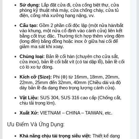
Sử dụng:
Lắp đặt cửa đi, cửa cổng biệt thự, cửa
phòng kỹ thuật nhà máy, cửa chống cháy, cửa tủ
điện, cổng nhà xưởng hạng nặng, vv.
Cấu tạo:
Gồm 2 phần cối độc lập (một nửa hàn/bắt
vào khung, một nửa cố định vào cánh cửa) liên kết
bằng cốt trục đặc. Thường tích hợp thêm vòng đệm
(long đền) bằng đồng hoặc inox ở giữa hai cối để
giảm ma sát khi xoay.
Chủng loại:
Bản lề cối hàn (chuyên cho cửa sắt,
cửa inox), bản lề cối bắt vít (có tai dập lỗ), bản lề cối
có lò xo tự đóng.
Kích cỡ (Size):
Phi (
Φ
) từ 16mm, 18mm, 20mm,
22mm, 25mm đến 32mm, 40mm (Chiều dài và độ
dày bản lề đa dạng theo trọng lượng cánh cửa).
Vật Liệu:
SUS 304, SUS 316 cao cấp (Chống cắt,
chịu tải trọng lớn).
Xuất Xứ:
VIETNAM – CHINA – TAIWAN, etc.
Ưu Điểm Và Ứng Dụng:
Khả năng chịu tải trọng siêu việt:
Thiết kế dạng