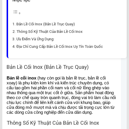
Bản Lề Cối Inox (Bản Lề Trục Quay)
Thông Số Kỹ Thuật Của Bản Lề Cối Inox
Ưu Điểm Và Ứng Dụng:
Địa Chỉ Cung Cấp Bản Lề Cối Inox Uy Tín Toàn Quốc
Bản Lề Cối Inox (Bản Lề Trục Quay)
Bản lề cối inox
(hay còn gọi là bản lề trục, bản lề cối
xoay) là phụ kiện kim khí và kiến trúc chuyên dụng, có
cấu tạo gồm hai phần cối nam và cối nữ lồng ghép vào
nhau thông qua một trục cốt ở giữa. Sản phẩm hoạt động
theo cơ chế quay tròn quanh trục, đóng vai trò làm cầu nối
chịu lực chính để liên kết cánh cửa với khung bao, giúp
cửa đóng mở mượt mà và chịu được tải trọng cực lớn từ
các dòng cửa công nghiệp đến cửa dân dụng.
Thông Số Kỹ Thuật Của Bản Lề Cối Inox