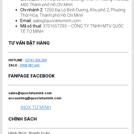
Một, Thành phố Hồ Chí Minh.
Chi nhánh 2
: 1250 Đại Lộ Bình Dương, Khu phố 2, Phường
Thới Hòa, Thành phố Hồ Chí Minh
Email:
sales@quoctetuminh.com
Mã số thuế:
3701657293 – CÔNG TY TNHH MTV QUỐC
TẾ TỨ MINH
TƯ VẤN ĐẶT HÀNG
HOTLINE :
02747.304.304
ZALO :
0908.987.645
FANPAGE FACEBOOK
sales@quoctetuminh.com
accounting@quoctetuminh.com
INOX TỨ MINH
CHÍNH SÁCH
Hình thức thanh toán