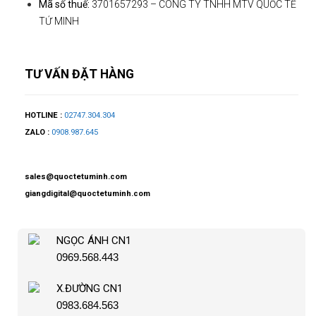
Mã số thuế:
3701657293 – CÔNG TY TNHH MTV QUỐC TẾ
TỨ MINH
TƯ VẤN ĐẶT HÀNG
HOTLINE :
02747.304.304
ZALO :
0908.987.645
sales@quoctetuminh.com
giangdigital@quoctetuminh.com
NGỌC ÁNH CN1
0969.568.443
X.ĐƯỜNG CN1
0983.684.563