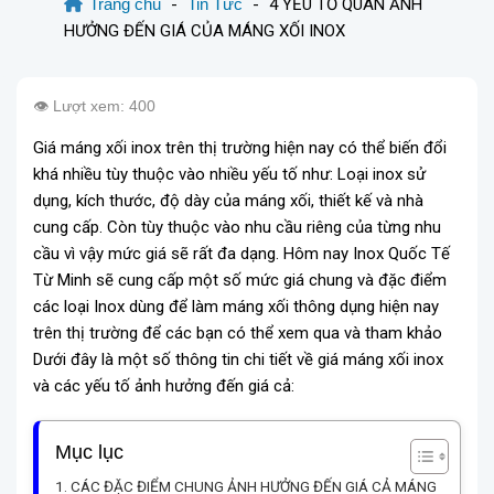
Trang chủ
-
Tin Tức
-
4 YẾU TỐ QUAN ẢNH
HƯỞNG ĐẾN GIÁ CỦA MÁNG XỐI INOX
👁️ Lượt xem: 400
Giá máng xối inox trên thị trường hiện nay có thể biến đổi
khá nhiều tùy thuộc vào nhiều yếu tố như: Loại inox sử
dụng, kích thước, độ dày của máng xối, thiết kế và nhà
cung cấp. Còn tùy thuộc vào nhu cầu riêng của từng nhu
cầu vì vậy mức giá sẽ rất đa dạng. Hôm nay Inox Quốc Tế
Từ Minh sẽ cung cấp một số mức giá chung và đặc điểm
các loại Inox dùng để làm máng xối thông dụng hiện nay
trên thị trường để các bạn có thể xem qua và tham khảo
Dưới đây là một số thông tin chi tiết về giá máng xối inox
và các yếu tố ảnh hưởng đến giá cả:
Mục lục
CÁC ĐẶC ĐIỂM CHUNG ẢNH HƯỞNG ĐẾN GIÁ CẢ MÁNG