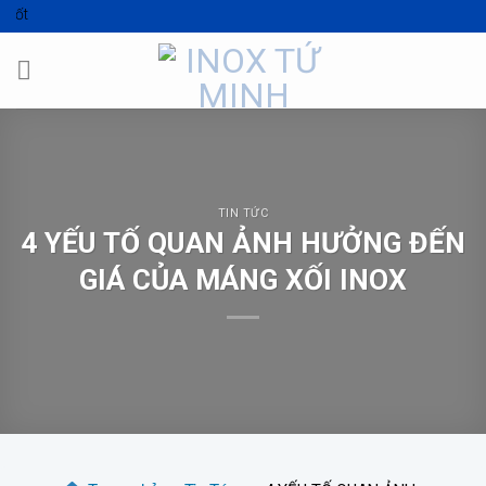
Skip
á tốt
to
content
TIN TỨC
4 YẾU TỐ QUAN ẢNH HƯỞNG ĐẾN
GIÁ CỦA MÁNG XỐI INOX