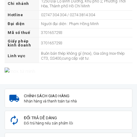
1250 Đại Lộ Bình Dương, Khu phố 2, Phường Thới
Chi nhánh
Hòa, Thành phố Hồ Chí Minh
Hotline
02747 304 304 / 0274 3814 304
Đại diện
Người đại diện : Phạm Hồng Minh
Mã số thuế
3701657293
Giấy phép
3701657293
kinh doanh
Buôn bán thép không gỉ (Inox), Gia công Inox-thép
Linh vực
CT3, SS400,cung cấp vật tư.
CHÍNH SÁCH GIAO HÀNG
Nhận hàng và thanh toán tại nhà
ĐỔI TRẢ DỄ DÀNG
Đổi trả hàng nếu sản phẩm lỗi