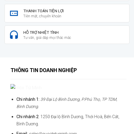
THANH TOÁN TIỆN LỢI
Tiền mặt, chuyển khoản
HỖ TRỢ NHIỆT TÌNH
Tư vấn, giải đáp mọi thắc mắc
THÔNG TIN DOANH NGHIỆP
Chi nhánh 1:
39 Đại Lộ Bình Dương, P.Phú Thọ, TP TDM,
Bình Dương.
Chi nhánh 2
: 1250 Đại lộ Bình Dương, Thới Hoà, Bến Cát,
Bình Dương.
Email:
sales@quoctetuminh.com