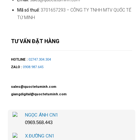
Mã số thuế:
3701657293 – CÔNG TY TNHH MTV QUỐC TẾ
TỨ MINH
TƯ VẤN ĐẶT HÀNG
HOTLINE :
02747.304.304
ZALO :
0908.987.645
sales@quoctetuminh.com
giangdigital@quoctetuminh.com
NGỌC ÁNH CN1
0969.568.443
X.ĐƯỜNG CN1