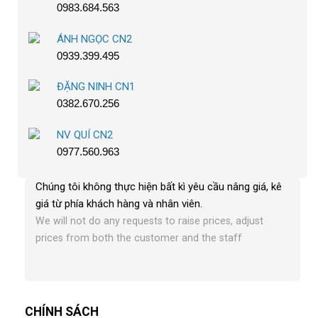
0983.684.563
ÁNH NGỌC CN2
0939.399.495
ĐẶNG NINH CN1
0382.670.256
NV QUÍ CN2
0977.560.963
Chúng tôi không thực hiện bất kì yêu cầu nâng giá, kê
giá từ phía khách hàng và nhân viên
.
We will not do any requests to raise prices, adjust
prices from both the customer and the staff
CHÍNH SÁCH