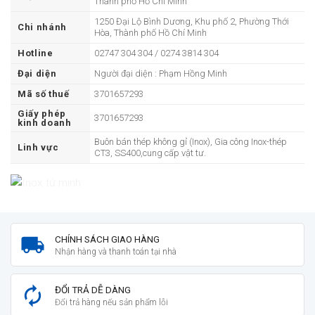
Thành phố Hồ Chí Minh
1250 Đại Lộ Bình Dương, Khu phố 2, Phường Thới
Chi nhánh
Hòa, Thành phố Hồ Chí Minh
Hotline
02747 304 304 / 0274 3814 304
Đại diện
Người đại diện : Phạm Hồng Minh
Mã số thuế
3701657293
Giấy phép
3701657293
kinh doanh
Buôn bán thép không gỉ (Inox), Gia công Inox-thép
Linh vực
CT3, SS400,cung cấp vật tư.
CHÍNH SÁCH GIAO HÀNG
Nhận hàng và thanh toán tại nhà
ĐỔI TRẢ DỄ DÀNG
Đổi trả hàng nếu sản phẩm lỗi